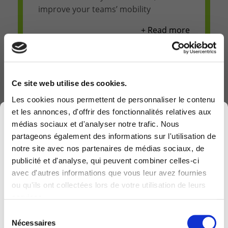
improve your teams’ mobility
+ Read more
Ce site web utilise des cookies.
+
Les cookies nous permettent de personnaliser le contenu
et les annonces, d'offrir des fonctionnalités relatives aux
×
médias sociaux et d'analyser notre trafic. Nous
Business App
partageons également des informations sur l'utilisation de
notre site avec nos partenaires de médias sociaux, de
Unify your data, generate predictive
publicité et d'analyse, qui peuvent combiner celles-ci
information and optimise your results
avec d'autres informations que vous leur avez fournies
Computerland devient KEYES, votre partenaire
ou qu'ils ont collectées lors de votre utilisation de leurs
belge de référence en solutions digitales, alliant
+ Read more
services.
proximité et expertises sectorielles.
Sélection
Cette évolution marque une nouvelle étape, avec
Nécessaires
du