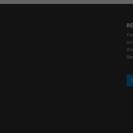
RE
Yo
in
the
lik