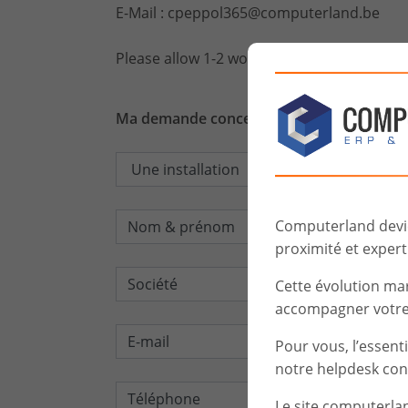
E-Mail : cpeppol365@computerland.be
Please allow 1-2 working days for our tea
Ma demande concerne:
Computerland devien
proximité et experti
Cette évolution ma
accompagner votre 
Pour vous, l’essent
notre helpdesk con
Le site computerla