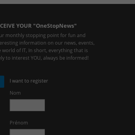
CEIVE YOUR "OneStopNews"
ur monthly stopping point for fun and
teresting information on our news, events,
 world of IT, In short, everything that is
ely to interest YOU, always be informed!
I want to register
Nom
Prénom