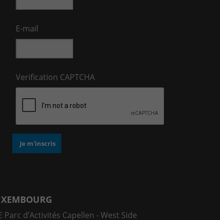
E-mail
Verification CAPTCHA
UXEMBOURG
 Parc d’Activités Capellen - West Side