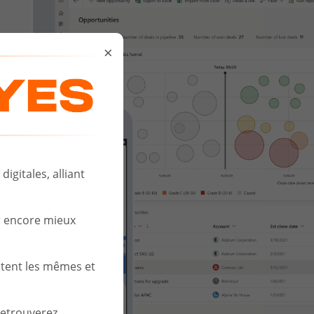
×
igitales, alliant
r encore mieux
stent les mêmes et
retrouverez