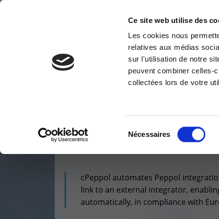
Ce site web utilise des co
Les cookies nous permetten
relatives aux médias socia
CLOUD & INFRA
MODERN WORKPLACE
sur l'utilisation de notre 
Information request
Cus
peuvent combiner celles-ci
collectées lors de votre uti
You have a question ? Need
Access
information? do not hesitate to
reser
contact us
Vous êtes ici :
>
Business Apps
>
ERP - Managemen
Cu
+32(0)800 12 512
Sélection
Nécessaires
WHAT IS
C-PEPP
info-cpld@keyes.eu
du
consentement
cPeppol automates Peppol integration
link to an external integrator, enabli
automatically, in compliance with Eu