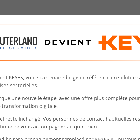
m to respond to your request.
t KEYES, votre partenaire belge de référence en solutions d
ses sectorielles.
rque une nouvelle étape, avec une offre plus complète pou
transformation digitale.
iel reste inchangé. Vos personnes de contact habituelles re
tinue de vous accompagner au quotidien.
nd.be sera prochainement remplacé par KEYES.eu où vous 