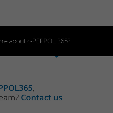
more about c-PEPPOL 365?
EPPOL365
,
 team?
Contact us