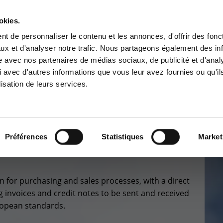
okies.
Contact-us
t de personnaliser le contenu et les annonces, d'offrir des fonct
ux et d'analyser notre trafic. Nous partageons également des in
BUSINESS APP
CYBER SECURITY
GOUVERNANCE
SUPPORT
site avec nos partenaires de médias sociaux, de publicité et d'anal
tomer area
Services Center
 avec d'autres informations que vous leur avez fournies ou qu'il
lisation de leurs services.
 to the information area
Support for incidents & service
ved for customers:
requests
t Software
>
cPeppol365
>
cPeppol365
stomer area
+32(0)800/12.712 (Fr)
+32(0)800/12.812 (Nl)
Préférences
Statistiques
Market
OL365
?
support-cpld@keyes.eu
 for purchasing and sales processes, with a direct
CONTACT & ACCESS MAP
ng invoices and credit notes to be sent and received
ropean standards.