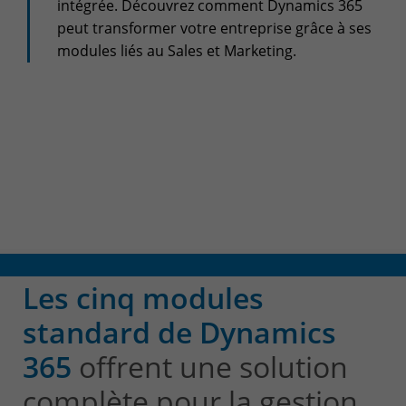
+32(0)800/12.712 (Fr)
intégrée. Découvrez comment Dynamics 365
+32(0)800/12.812 (Nl)
peut transformer votre entreprise grâce à ses
support-cpld@keyes.eu
modules liés au Sales et Marketing.
Customer services
Delivery
+32(0)4 239.89.39
logistics-cpld@keyes.eu
Billing service
invoice-cpld@keyes.eu
CONTACT & ACCESS MAP
Les cinq modules
standard de Dynamics
365
offrent une solution
complète pour la gestion