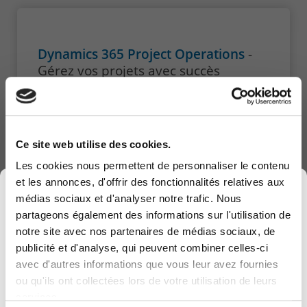
Dynamics 365 Project Operations
-
Gérez vos projets avec succès
Le module Dynamics 365 Project Operations
vous permet de gérer efficacement vos
projets, de la planification à l'exécution.
Ce site web utilise des cookies.
Les cookies nous permettent de personnaliser le contenu
et les annonces, d'offrir des fonctionnalités relatives aux
×
Découvrir
médias sociaux et d'analyser notre trafic. Nous
partageons également des informations sur l'utilisation de
notre site avec nos partenaires de médias sociaux, de
publicité et d'analyse, qui peuvent combiner celles-ci
avec d'autres informations que vous leur avez fournies
Computerland devient KEYES, votre partenaire
ou qu'ils ont collectées lors de votre utilisation de leurs
belge de référence en solutions digitales, alliant
services.
proximité et expertises sectorielles.