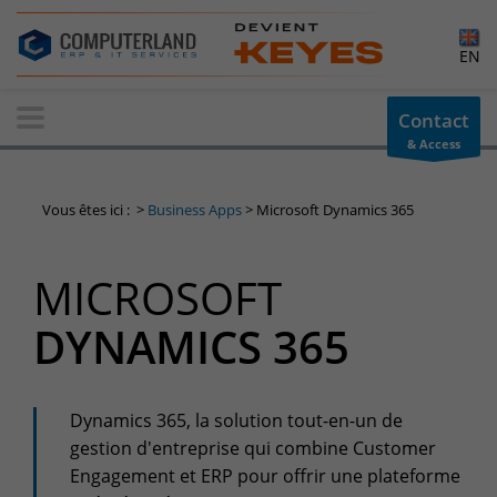
×
EN
Contact-us
Contact
& Access
Information request
You have a question ? Need information? do not hesitate to
Vous êtes ici :
>
Business Apps
>
Microsoft Dynamics 365
contact us
+32(0)800 12 512
MICROSOFT
info-cpld@keyes.eu
Customer area
DYNAMICS 365
Access to the information area reserved for customers:
Customer area
Services Center
Dynamics 365, la solution tout-en-un de
gestion d'entreprise qui combine Customer
Support for incidents & service requests
Engagement et ERP pour offrir une plateforme