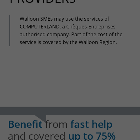
+32(0)800/12.712 (Fr)
+32(0)800/12.812 (Nl)
support-cpld@keyes.eu
Walloon SMEs may use the services of
Customer services
COMPUTERLAND, a Chèques-Entreprises
Delivery
authorised company. Part of the cost of the
service is covered by the Walloon Region.
+32(0)4 239.89.39
logistics-cpld@keyes.eu
Billing service
invoice-cpld@keyes.eu
CONTACT & ACCESS MAP
Benefit
from
fast help
and covered
up to 75%