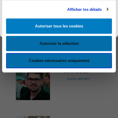
l’ensemble de nos services et informations.
Afficher les détails
Jean-Marie
Découvrir KEYES
Autoriser tous les cookies
TROQUAY
DIGITAL MATURITY
Autoriser la sélection
Cookies nécessaires uniquement
Lione
MOIES
DIGITAL MATURITY