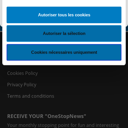
Registration is closed at the moment.
Add event
Découvrir KEYES
Autoriser tous les cookies
to Outlook
Autoriser la sélection
Quick links
Cookies nécessaires uniquement
Client area
Cookies Policy
Privacy Policy
Terms and conditions
RECEIVE YOUR "OneStopNews"
Your monthly stopping point for fun and interesting