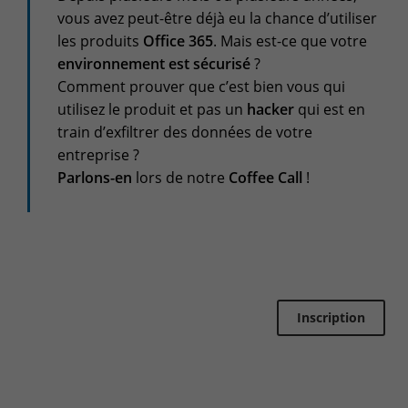
+32(0)800/12.712 (Fr)
vous avez peut-être déjà eu la chance d’utiliser
+32(0)800/12.812 (Nl)
les produits
Office 365
. Mais est-ce que votre
support-cpld@keyes.eu
environnement est sécurisé
?
Customer services
Comment prouver que c’est bien vous qui
Delivery
utilisez le produit et pas un
hacker
qui est en
train d’exfiltrer des données de votre
+32(0)4 239.89.39
entreprise ?
logistics-cpld@keyes.eu
Parlons-en
lors de notre
Coffee Call
!
Billing service
invoice-cpld@keyes.eu
CONTACT & ACCESS MAP
Inscription