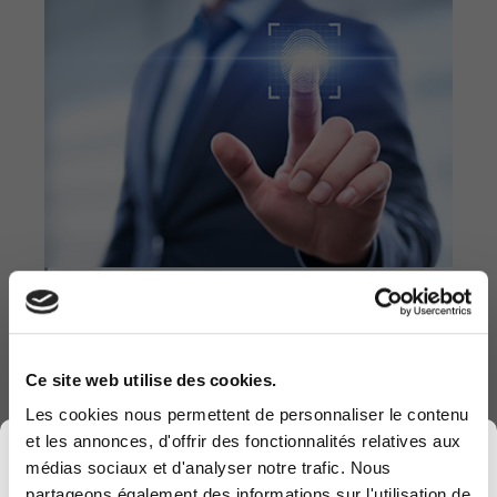
Au programme
Si les éléments Azure AD Application
management, Identity Fundamentals, Self-
Service Password Reset, Multifactor
Ce site web utilise des cookies.
Authentication, Conditional Access
Les cookies nous permettent de personnaliser le contenu
Passwordless et Device Compliance for
et les annonces, d'offrir des fonctionnalités relatives aux
×
Conditional Access ne vous disent rien,
médias sociaux et d'analyser notre trafic. Nous
alors venez nous rejoindre lors de notre
partageons également des informations sur l'utilisation de