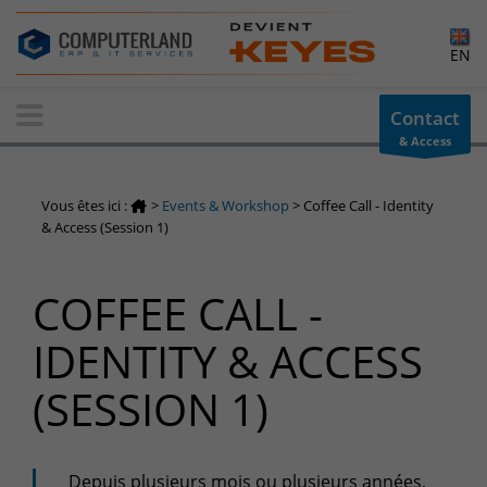
×
EN
Contact-us
Contact
& Access
Information request
You have a question ? Need information? do not hesitate to
Vous êtes ici :
>
Events & Workshop
>
Coffee Call - Identity
contact us
& Access (Session 1)
+32(0)800 12 512
info-cpld@keyes.eu
COFFEE CALL -
Customer area
IDENTITY & ACCESS
Access to the information area reserved for customers:
Customer area
(SESSION 1)
Services Center
Support for incidents & service requests
Depuis plusieurs mois ou plusieurs années,