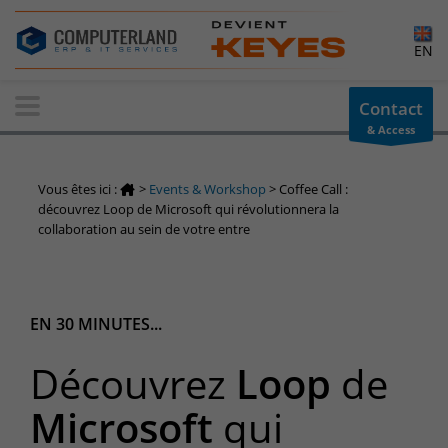
×
EN
Contact-us
Contact
& Access
Information request
You have a question ? Need information? do not hesitate to
Vous êtes ici :
>
Events & Workshop
>
Coffee Call :
contact us
découvrez Loop de Microsoft qui révolutionnera la
collaboration au sein de votre entre
+32(0)800 12 512
info-cpld@keyes.eu
Customer area
Access to the information area reserved for customers:
EN 30 MINUTES...
Customer area
Découvrez
Loop
de
Services Center
Microsoft
qui
Support for incidents & service requests