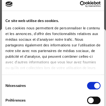
plateforme innovante conçue
pour transformer la manière
dont les équipes travaillent
ensemble.
Ce site web utilise des cookies.
Les cookies nous permettent de personnaliser le contenu
Avec Loop, donnez à votre
et les annonces, d'offrir des fonctionnalités relatives aux
×
entreprise un avantage
médias sociaux et d'analyser notre trafic. Nous
concurrentiel en facilitant le
partageons également des informations sur l'utilisation de
partage d'idées, la création
notre site avec nos partenaires de médias sociaux, de
collective et la prise de décisions
publicité et d'analyse, qui peuvent combiner celles-ci
informées, transformant ainsi la
avec d'autres informations que vous leur avez fournies
Computerland devient KEYES, votre partenaire
façon dont vous travaillez au
ou qu'ils ont collectées lors de votre utilisation de leurs
belge de référence en solutions digitales, alliant
quotidien.
services.
proximité et expertises sectorielles.
Sélection
Cette évolution marque une nouvelle étape, avec
Nécessaires
du
une offre plus complète pour encore mieux
consentement
accompagner votre transformation digitale.
Préférences