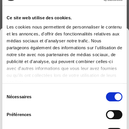
- Analyse de la campagne,
- Les bonnes pratiques en
Ce site web utilise des cookies.
matière de phishing,
Les cookies nous permettent de personnaliser le contenu
et les annonces, d'offrir des fonctionnalités relatives aux
×
- Comment rapporter un courriel
médias sociaux et d'analyser notre trafic. Nous
suspect.
partageons également des informations sur l'utilisation de
notre site avec nos partenaires de médias sociaux, de
publicité et d'analyse, qui peuvent combiner celles-ci
avec d'autres informations que vous leur avez fournies
Computerland devient KEYES, votre partenaire
ou qu'ils ont collectées lors de votre utilisation de leurs
belge de référence en solutions digitales, alliant
services.
proximité et expertises sectorielles.
Sélection
Cette évolution marque une nouvelle étape, avec
Nécessaires
du
une offre plus complète pour encore mieux
consentement
accompagner votre transformation digitale.
Préférences
Pour vous, l’essentiel reste inchangé. Vos
Formulaire d'inscription