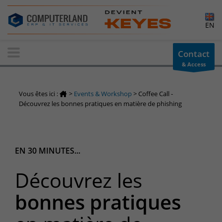
×
EN
Contact-us
Contact
& Access
Information request
You have a question ? Need information? do not hesitate to
Vous êtes ici :
>
Events & Workshop
>
Coffee Call -
contact us
Découvrez les bonnes pratiques en matière de phishing
+32(0)800 12 512
info-cpld@keyes.eu
Customer area
EN 30 MINUTES...
Access to the information area reserved for customers:
Découvrez les
Customer area
Services Center
bonnes pratiques
Support for incidents & service requests