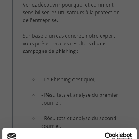
Venez découvrir pourquoi et comment
sensibiliser les utilisateurs à la protection
de l'entreprise.
Sur base d'un cas concret, notre expert
vous présentera les résultats d'
une
campagne de phishing :
- Le Phishing c’est quoi,
- Résultats et analyse du premier
courriel,
- Résultats et analyse du second
courriel,