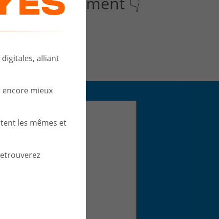
à notre évènement 👇
igitales, alliant
r encore mieux
stent les mêmes et
retrouverez
ad form