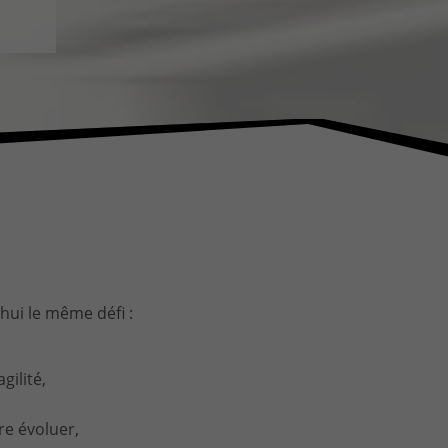
ui le même défi :
gilité,
ire évoluer,