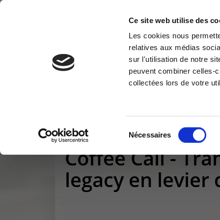
Ce site web utilise des co
Les cookies nous permetten
relatives aux médias socia
CLOUD & INFRA
MODERN WORKPLACE
sur l'utilisation de notre 
Information request
Cus
peuvent combiner celles-ci
collectées lors de votre uti
You have a question ? Need
Access
information? do not hesitate to
reser
contact us
Vous êtes ici :
>
Events & Workshop
>
Coffee Call -
Cu
+32(0)800 12 512
Sélection
Nécessaires
info-cpld@keyes.eu
du
Coffee Call - Tr
consentement
legacy en levier