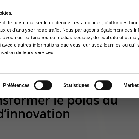
okies.
Contact-us
t de personnaliser le contenu et les annonces, d'offrir des fonct
ux et d'analyser notre trafic. Nous partageons également des in
BUSINESS APP
CYBER SECURITY
GOUVERNANCE
SUPPORT
site avec nos partenaires de médias sociaux, de publicité et d'anal
tomer area
Services Center
 avec d'autres informations que vous leur avez fournies ou qu'il
lisation de leurs services.
 to the information area
Support for incidents & service
ved for customers:
requests
 Transformer le poids du legacy en levier d’innovation
stomer area
+32(0)800/12.712 (Fr)
+32(0)800/12.812 (Nl)
Préférences
Statistiques
Market
support-cpld@keyes.eu
ansformer le poids du
 d’innovation
CONTACT & ACCESS MAP