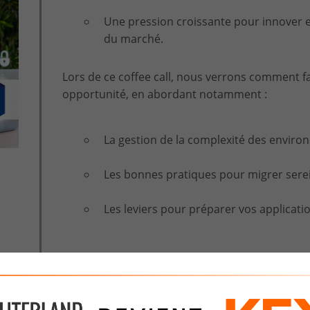
Une pression croissante pour innover 
du marché.
Lors de ce coffee call, nous verrons comment fa
opportunité, en abordant notamment :
La gestion de la complexité des envir
Les bonnes pratiques pour migrer sere
Les leviers pour préparer vos applicat
Un échange concret, tourné vers les solutions,
accélérateurs d’innovation.