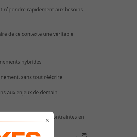
et répondre rapidement aux besoins
ire de ce contexte une véritable
onnements hybrides
inement, sans tout réécrire
ions aux enjeux de demain
 pour transformer vos contraintes en
×