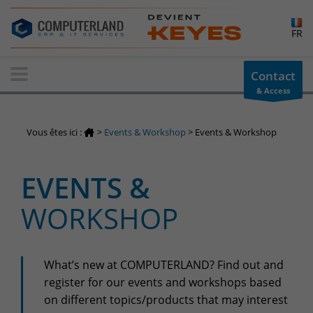
×
FR
Contact-us
Contact
& Access
Information request
You have a question ? Need information? do not hesitate to
Vous êtes ici :
>
Events & Workshop
>
Events & Workshop
contact us
+32(0)800 12 512
EVENTS &
info-cpld@keyes.eu
Customer area
WORKSHOP
Access to the information area reserved for customers:
Customer area
Services Center
What’s new at COMPUTERLAND? Find out and
register for our events and workshops based
Support for incidents & service requests
on different topics/products that may interest