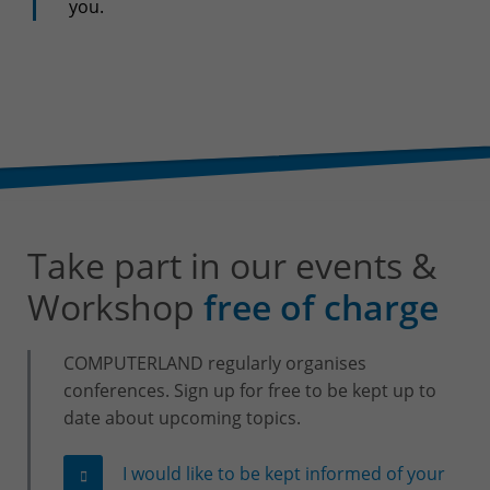
+32(0)800/12.712 (Fr)
you.
+32(0)800/12.812 (Nl)
support-cpld@keyes.eu
Customer services
Delivery
+32(0)4 239.89.39
logistics-cpld@keyes.eu
Billing service
Take part in our events &
invoice-cpld@keyes.eu
Workshop
free of charge
CONTACT & ACCESS MAP
COMPUTERLAND regularly organises
conferences. Sign up for free to be kept up to
date about upcoming topics.
I would like to be kept informed of your