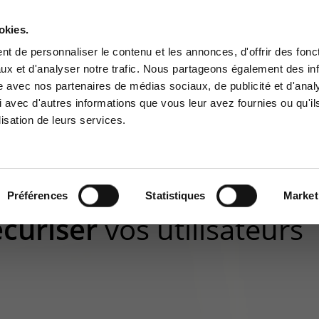
okies.
Contact-us
t de personnaliser le contenu et les annonces, d'offrir des fonct
ux et d'analyser notre trafic. Nous partageons également des in
BUSINESS APP
CYBER SECURITY
GOUVERNANCE
SUPPORT
site avec nos partenaires de médias sociaux, de publicité et d'anal
tomer area
Services Center
 avec d'autres informations que vous leur avez fournies ou qu'il
lisation de leurs services.
 to the information area
Support for incidents & service
ved for customers:
requests
: découvrez comment sécuriser vos utilisateurs (partie 1)
stomer area
+32(0)800/12.712 (Fr)
+32(0)800/12.812 (Nl)
Préférences
Statistiques
Market
support-cpld@keyes.eu
curiser
vos utilisateurs
CONTACT & ACCESS MAP