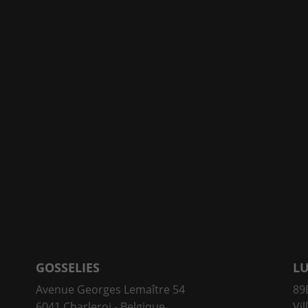
GOSSELIES
L
Avenue Georges Lemaître 54
89E
6041 Charleroi - Belgique
Vil