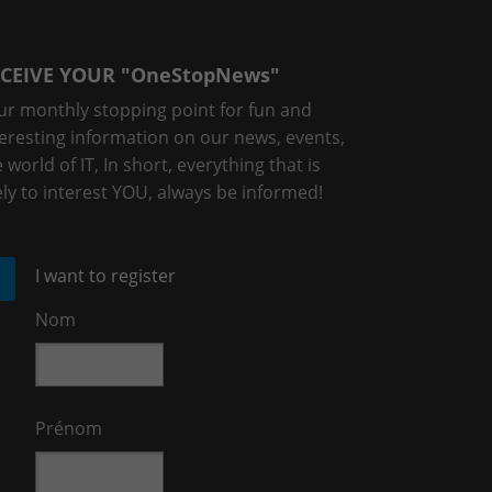
CEIVE YOUR "OneStopNews"
ur monthly stopping point for fun and
teresting information on our news, events,
 world of IT, In short, everything that is
ely to interest YOU, always be informed!
I want to register
Nom
Prénom