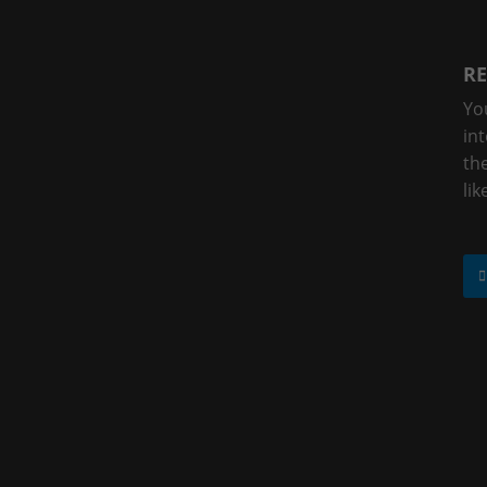
RE
Yo
in
the
lik