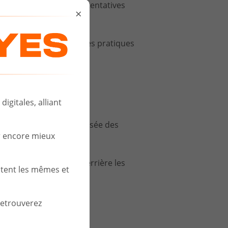
tégies pour contrer les tentatives
×
sateurs sur les meilleures pratiques
igitales, alliant
nce de la gestion sécurisée des
r encore mieux
tions de la société.
urquoi’ au ‘comment’ derrière les
stent les mêmes et
ils.
retrouverez