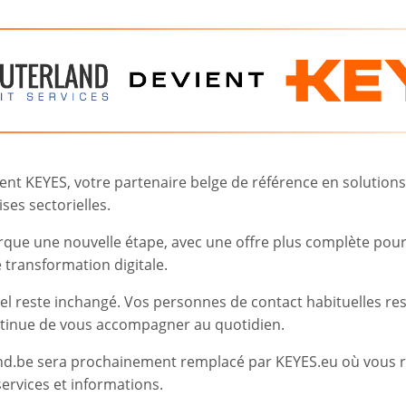
Campagnes d’usurpation
: Stra
de phishing et d’usurpation.
Formation
: Éducation des utili
de sécurité.
Gestion des périphériques
:
t KEYES, votre partenaire belge de référence en solutions d
ses sectorielles.
Données d’entreprise
: Importa
rque une nouvelle étape, avec une offre plus complète pou
appareils contenant des informa
transformation digitale.
Procédures
: Explication du ‘po
iel reste inchangé. Vos personnes de contact habituelles re
politiques de gestion des appare
tinue de vous accompagner au quotidien.
nd.be sera prochainement remplacé par KEYES.eu où vous 
ervices et informations.