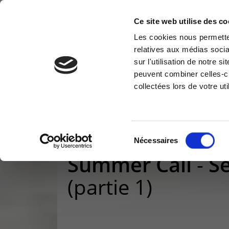
Ce site web utilise des co
Les cookies nous permetten
relatives aux médias socia
CLOUD & INFRA
MODERN WORKPLACE
sur l'utilisation de notre 
Information request
Cus
peuvent combiner celles-ci
collectées lors de votre uti
You have a question ? Need
Access
information? do not hesitate to
reser
contact us
Vous êtes ici :
>
Events & Workshop
>
Summer Call 
Cu
+32(0)800 12 512
Sélection
Nécessaires
info-cpld@keyes.eu
du
Summer Call
-
Sé
consentement
(partie 1)