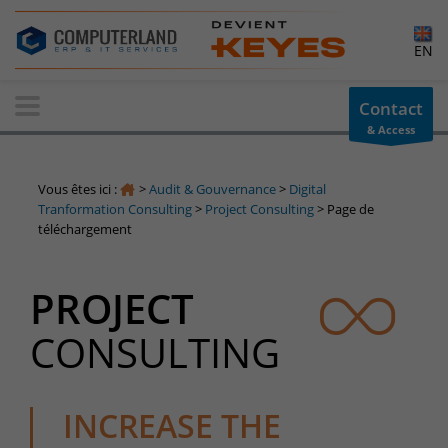
×
EN
Contact-us
Contact
& Access
Information request
You have a question ? Need information? do not hesitate to
Vous êtes ici :
>
Audit & Gouvernance
>
Digital
contact us
Tranformation Consulting
>
Project Consulting
>
Page de
téléchargement
+32(0)800 12 512
info-cpld@keyes.eu
Customer area
PROJECT
Access to the information area reserved for customers:
CONSULTING
Customer area
Services Center
Support for incidents & service requests
INCREASE THE