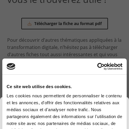
Télécharger la fiche au format pdf
Pour découvrir d’autres thématiques appliquées à la
transformation digitale, n’hésitez pas à télécharger
d’autres fiches tout aussi intéressantes et qui vous
permettront d’en savoir plus sur ce que peut vous
apporter Computerland dans l’aide à votre
transformation digitale.
Ce site web utilise des cookies.
Consulter nos autres thématiques
Les cookies nous permettent de personnaliser le contenu
et les annonces, d'offrir des fonctionnalités relatives aux
×
Nous espérons ainsi susciter un intérêt auprès de
médias sociaux et d'analyser notre trafic. Nous
vous ainsi qu’au sein de votre entreprise.
partageons également des informations sur l'utilisation de
notre site avec nos partenaires de médias sociaux, de