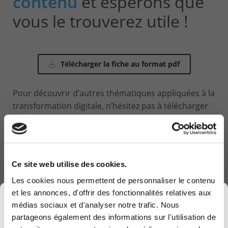
contenu
et espérons que
vous le trouverez utile !
Télécharger la fiche au format pdf
Pour découvrir d’autres thématiques appliquées à la
transformation digitale, n’hésitez pas à télécharger
d’autres fiches tout aussi intéressantes et qui vous
permettront d’en savoir plus sur ce que peut vous
apporter Computerland dans l’aide à votre
transformation digitale.
Ce site web utilise des cookies.
Les cookies nous permettent de personnaliser le contenu
Consulter nos autres thématiques
et les annonces, d'offrir des fonctionnalités relatives aux
×
médias sociaux et d'analyser notre trafic. Nous
Nous espérons ainsi susciter un intérêt auprès de
partageons également des informations sur l'utilisation de