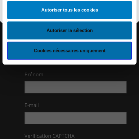
short, everything that is likely to interest YOU,
Découvrir KEYES
always be informed!
Autoriser tous les cookies
Autoriser la sélection
I want to register
Nom
Cookies nécessaires uniquement
Prénom
E-mail
Verification CAPTCHA