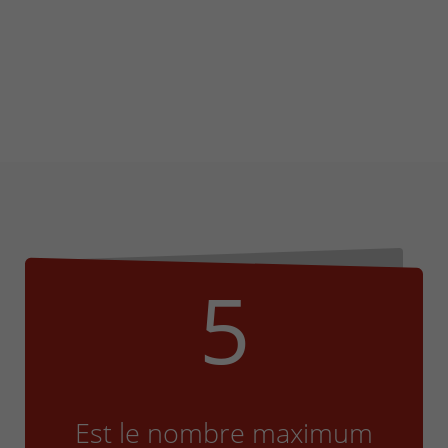
+32(0)800/12.712 (Fr)
+32(0)800/12.812 (Nl)
support-cpld@keyes.eu
Customer services
Delivery
+32(0)4 239.89.39
logistics-cpld@keyes.eu
Billing service
invoice-cpld@keyes.eu
5
CONTACT & ACCESS MAP
Est le nombre maximum