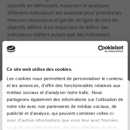
objectifs en définissant, mesurant et analysant
différents indicateurs est essentiel pour prendre les
mesures nécessaires et garder en ligne de mire les
objectifs définis. Il est important de définir des
indicateurs métiers autant que des indicateurs
financiers.
Ce site web utilise des cookies.
Les cookies nous permettent de personnaliser le contenu
et les annonces, d'offrir des fonctionnalités relatives aux
×
Politiques
médias sociaux et d'analyser notre trafic. Nous
partageons également des informations sur l'utilisation de
Définissez vos politiques d'entreprise
notre site avec nos partenaires de médias sociaux, de
publicité et d'analyse, qui peuvent combiner celles-ci
Définir les politiques d’entreprise mettant en
avec d'autres informations que vous leur avez fournies
Computerland devient KEYES, votre partenaire
relation la stratégie, les décisions, la structure et
ou qu'ils ont collectées lors de votre utilisation de leurs
belge de référence en solutions digitales, alliant