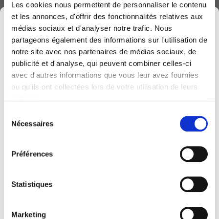
Les cookies nous permettent de personnaliser le contenu
et les annonces, d'offrir des fonctionnalités relatives aux
×
médias sociaux et d'analyser notre trafic. Nous
partageons également des informations sur l'utilisation de
notre site avec nos partenaires de médias sociaux, de
publicité et d'analyse, qui peuvent combiner celles-ci
avec d'autres informations que vous leur avez fournies
Computerland devient KEYES, votre partenaire
ou qu'ils ont collectées lors de votre utilisation de leurs
belge de référence en solutions digitales, alliant
services.
proximité et expertises sectorielles.
Why
to choose
Sélection
Cette évolution marque une nouvelle étape, avec
Nécessaires
du
COMPUTERLAND
for
une offre plus complète pour encore mieux
consentement
accompagner votre transformation digitale.
Information
Préférences
Pour vous, l’essentiel reste inchangé. Vos
Management
?
personnes de contact habituelles restent les
Statistiques
mêmes et notre helpdesk continue de vous
accompagner au quotidien.
Marketing