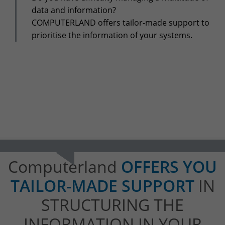
+32(0)800/12.712 (Fr)
data and information?
+32(0)800/12.812 (Nl)
COMPUTERLAND offers tailor-made support to
support-cpld@keyes.eu
prioritise the information of your systems.
Customer services
Delivery
+32(0)4 239.89.39
logistics-cpld@keyes.eu
Billing service
invoice-cpld@keyes.eu
CONTACT & ACCESS MAP
Computerland
OFFERS YOU
TAILOR-MADE SUPPORT
IN
STRUCTURING THE
INFORMATION IN YOUR