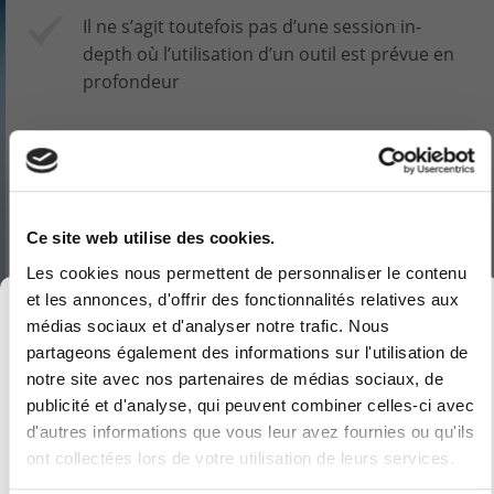
Il ne s’agit toutefois pas d’une session in-
depth où l’utilisation d’un outil est prévue en
profondeur
Ce site web utilise des cookies.
Vous êtes
intéressé
Les cookies nous permettent de personnaliser le contenu
et les annonces, d'offrir des fonctionnalités relatives aux
×
par cette formation?
médias sociaux et d'analyser notre trafic. Nous
Vous souhaitez des
partageons également des informations sur l'utilisation de
notre site avec nos partenaires de médias sociaux, de
renseignements
publicité et d'analyse, qui peuvent combiner celles-ci avec
complémentaires
d'autres informations que vous leur avez fournies ou qu'ils
Computerland devient KEYES, votre partenaire
ont collectées lors de votre utilisation de leurs services.
belge de référence en solutions digitales, alliant
ou souhaitez
une
proximité et expertises sectorielles.