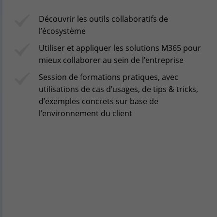
Espace client
Découvrir les outils collaboratifs de
Centre de services
l’écosystème
Support pour incidents & demandes de services
Utiliser et appliquer les solutions M365 pour
mieux collaborer au sein de l’entreprise
+32(0)800/12.712 (Belgique - Fr)
+32(0)800/12.812 (Belgique - Nl)
Session de formations pratiques, avec
+352 8002 45 46 (Luxembourg - Fr)
utilisations de cas d’usages, de tips & tricks,
support-cpld@keyes.eu
d’exemples concrets sur base de
Service Clients
l’environnement du client
Suivi des livraisons
+32(0)4 239.89.39
logistics-cpld@keyes.eu
Service Facturation
compta-cpld@keyes.eu