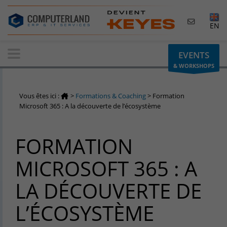
×
EN
Contactez-nous
EVENTS
& WORKSHOPS
Demande d'informations
Vous avez une question ? Besoin d'un renseignement ?
Vous êtes ici :
>
Formations & Coaching
>
Formation
N'hésitez pas à nous contacter
Microsoft 365 : A la découverte de l’écosystème
Belgique
FORMATION
+32(0)800 12 512
info-cpld@keyes.eu
MICROSOFT 365 : A
Luxembourg
LA DÉCOUVERTE DE
+352 26 59 06 86
info-cpld@keyes.eu
L’ÉCOSYSTÈME
Espace Clients
Accès à la zone d'information réservée aux clients :