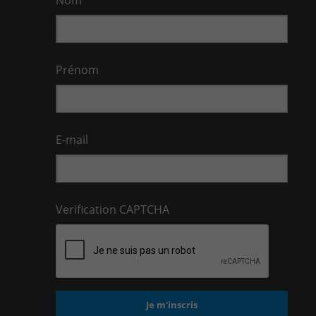
Nom
logistics-cpld@keyes.eu
CONTACT & PLAN D'ACCES
Service Facturation
compta-cpld@keyes.eu
Prénom
CONTACT & PLAN D'ACCES
E-mail
Verification CAPTCHA