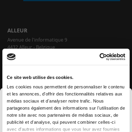
ALLEUR
Avenue de l'informatique 9
4432 Alleur - Belgique
+32(0)800 12 512
JUMET
Ce site web utilise des cookies.
Rue de venise 21
Les cookies nous permettent de personnaliser le contenu
6040 Charleroi - Belgique
et les annonces, d'offrir des fonctionnalités relatives aux
×
+32(0)800 12 512
médias sociaux et d'analyser notre trafic. Nous
partageons également des informations sur l'utilisation de
notre site avec nos partenaires de médias sociaux, de
LUXEMBOURG
publicité et d'analyse, qui peuvent combiner celles-ci
avec d'autres informations que vous leur avez fournies
89E Parc d’Activités Capellen - West Side Village L-
Computerland devient KEYES, votre partenaire