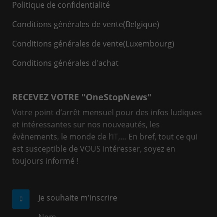
Politique de confidentialité
Luxembourg
Espace client
Conditions générales de vente(Belgique)
+352 26 59 06 86
Centre de services
info-cpld@keyes.eu
Conditions générales de vente(Luxembourg)
Support pour incidents & demandes de services
Espace Clients
Conditions générales d'achat
+32(0)800/12.712 (Belgique - Fr)
Accès à la zone d'information réservée aux clients :
+32(0)800/12.812 (Belgique - Nl)
Espace client
+352 8002 45 46 (Luxembourg - Fr)
Centre de services
RECEVEZ VOTRE "OneStopNews"
support-cpld@keyes.eu
Service Clients
Support pour incidents & demandes de services
Votre point d’arrêt mensuel pour des infos ludiques
et intéressantes sur nos nouveautés, les
Suivi des livraisons
+32(0)800/12.712 (Belgique - Fr)
évènements, le monde de l’IT,… En bref, tout ce qui
+32(0)800/12.812 (Belgique - Nl)
+32(0)4 239.89.39
est susceptible de VOUS intéresser, soyez en
+352 8002 45 46 (Luxembourg - Fr)
logistics-cpld@keyes.eu
toujours informé !
support-cpld@keyes.eu
Service Clients
Service Facturation
Suivi des livraisons
compta-cpld@keyes.eu
Je souhaite m'inscrire
+32(0)4 239.89.39