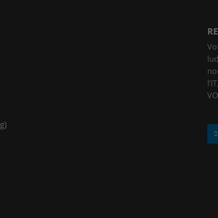
RE
Vo
lu
no
l’I
VO
g)