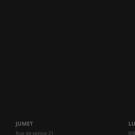
JUMET
L
Rue de venise 21
89E