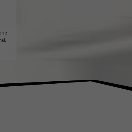
-one
al.