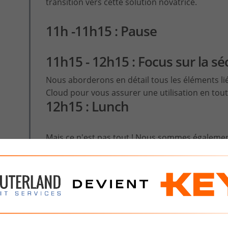
transition vers cette solution novatrice.
11h -11h15 : Pause
11h15 - 12h15 : Focus sur la sé
Nous aborderons en détail tous les éléments li
Cloud pour vous assurer une utilisation en tout
12h15 : Lunch
Mais ce n'est pas tout ! Nous sommes également
des possibilités de l'
intelligence artificielle CO
dans le futur de la gestion d'entreprise avec ce
Confirmez votre présence dès maintenant pour
et interactive.
Nous sommes impatients de partager cette jour