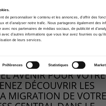
A PROPOS
RÉFÉRENCES
PARTENAIRES
JOBS
okies.
Contactez-nous
t de personnaliser le contenu et les annonces, d'offrir des fonct
ux et d'analyser notre trafic. Nous partageons également des in
BUSINESS SOLUTIONS
CYBER SÉCURITÉ
GOUVERNANCE
SUPPO
site avec nos partenaires de médias sociaux, de publicité et d'anal
ce Clients
Centre de services
 avec d'autres informations que vous leur avez fournies ou qu'il
lisation de leurs services.
à la zone d'information
Support pour incidents & dem
ée aux clients :
de services
uel avenir pour votre logiciel ERP ? Venez découvrir les avantages de la mi
pace client
+32(0)800/12.712 (Belgiq
Fr)
Préférences
Statistiques
Market
+32(0)800/12.812 (Belgiq
EL AVENIR POUR VOTRE
Nl)
+352 8002 45 46
VENEZ DÉCOUVRIR LES
(Luxembourg - Fr)
support-cpld@keyes.eu
A MIGRATION DE VOTR