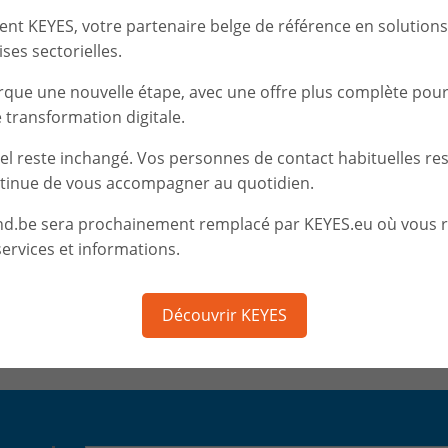
d'échanger sur les
opportunités
que la solution
t KEYES, votre partenaire belge de référence en solutions d
votre entreprise.
ses sectorielles.
rque une nouvelle étape, avec une offre plus complète pou
Cet événement est fait pour vous !
transformation digitale.
Au plaisir de vous y rencontrer.
iel reste inchangé. Vos personnes de contact habituelles re
tinue de vous accompagner au quotidien.
👇
👇
nd.be sera prochainement remplacé par KEYES.eu où vous 
INSCRIPTION :
ervices et informations.
Découvrir KEYES