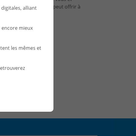
 Business Central Saas peut offrir à
igitales, alliant
r encore mieux
stent les mêmes et
retrouverez