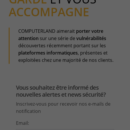
ACCOMPAGNE
Espace client
Centre de services
Support pour incidents & demandes de services
COMPUTERLAND aimerait
porter votre
+32(0)800/12.712 (Belgique - Fr)
attention
sur une série de
vulnérabilités
+32(0)800/12.812 (Belgique - Nl)
découvertes récemment portant sur les
+352 8002 45 46 (Luxembourg - Fr)
plateformes informatiques
, présentes et
support-cpld@keyes.eu
exploitées chez une majorité de nos clients.
Service Clients
Suivi des livraisons
Vous souhaitez être informé des
+32(0)4 239.89.39
nouvelles alertes et news sécurité?
logistics-cpld@keyes.eu
Inscrivez-vous pour recevoir nos e-mails de
Service Facturation
notification
compta-cpld@keyes.eu
Email: