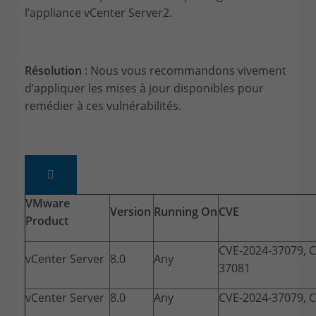
l’appliance vCenter Server2.
Résolution
: Nous vous recommandons vivement
d’appliquer les mises à jour disponibles pour
remédier à ces vulnérabilités.

VMware
Version
Running On
CVE
Product
CVE-2024-37079, C
vCenter Server
8.0
Any
37081
vCenter Server
8.0
Any
CVE-2024-37079, 