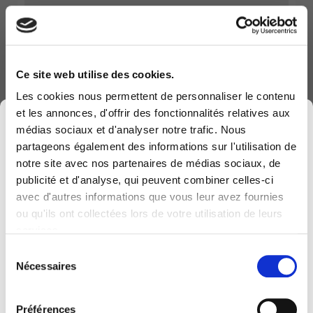
Je crée un ticket
Je ne suis pas encore client
et je
souhaite vous contacter
Ce site web utilise des cookies.
Nous contacter
Les cookies nous permettent de personnaliser le contenu
et les annonces, d'offrir des fonctionnalités relatives aux
×
médias sociaux et d'analyser notre trafic. Nous
partageons également des informations sur l'utilisation de
notre site avec nos partenaires de médias sociaux, de
11 juin, 2024
publicité et d'analyse, qui peuvent combiner celles-ci
avec d'autres informations que vous leur avez fournies
Computerland devient KEYES, votre partenaire
ou qu'ils ont collectées lors de votre utilisation de leurs
belge de référence en solutions digitales, alliant
services.
proximité et expertises sectorielles.
Microsoft Patch Tuesday
Sélection
Cette évolution marque une nouvelle étape, avec
Juin 2024
Nécessaires
du
une offre plus complète pour encore mieux
consentement
Aujourd’hui, c’est le Patch Tuesday de juin 2024
accompagner votre transformation digitale.
de Microsoft, qui comprend des mises à jour de
Préférences