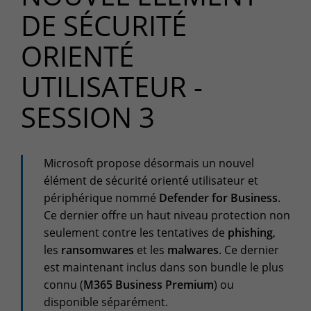
DE SÉCURITÉ
Espace client
Centre de services
ORIENTÉ
Support pour incidents & demandes de services
UTILISATEUR -
+32(0)800/12.712 (Belgique - Fr)
SESSION 3
+32(0)800/12.812 (Belgique - Nl)
+352 8002 45 46 (Luxembourg - Fr)
support-cpld@keyes.eu
Service Clients
Microsoft propose désormais un nouvel
élément de sécurité orienté utilisateur et
Suivi des livraisons
périphérique nommé
Defender for Business
.
+32(0)4 239.89.39
Ce dernier offre un haut niveau protection non
logistics-cpld@keyes.eu
seulement contre les tentatives de
phishing
,
les
ransomwares
et les
malwares
. Ce dernier
Service Facturation
est maintenant inclus dans son bundle le plus
compta-cpld@keyes.eu
connu (
M365 Business Premium
) ou
disponible séparément.