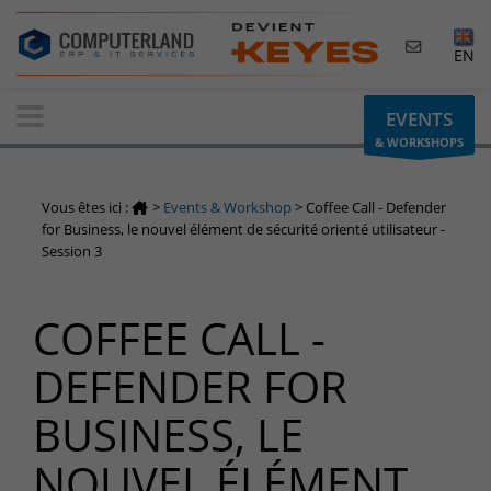
×
EN
Contactez-nous
EVENTS
& WORKSHOPS
Demande d'informations
Vous avez une question ? Besoin d'un renseignement ?
Vous êtes ici :
>
Events & Workshop
>
Coffee Call - Defender
N'hésitez pas à nous contacter
for Business, le nouvel élément de sécurité orienté utilisateur -
Session 3
Belgique
+32(0)800 12 512
COFFEE CALL -
info-cpld@keyes.eu
Luxembourg
DEFENDER FOR
+352 26 59 06 86
BUSINESS, LE
info-cpld@keyes.eu
Espace Clients
NOUVEL ÉLÉMENT
Accès à la zone d'information réservée aux clients :