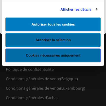
remplacé par KEYES.eu où vous retrouverez
l’ensemble de nos services et informations.
Registration is closed at the moment.
Add event
Afficher les détails
to Outlook
Découvrir KEYES
Autoriser tous les cookies
Autoriser la sélection
LIENS RAPIDES
Espace Client
Cookies nécessaires uniquement
Politique de cookies
Politique de confidentialité
Conditions générales de vente(Belgique)
Conditions générales de vente(Luxembourg)
Conditions générales d'achat