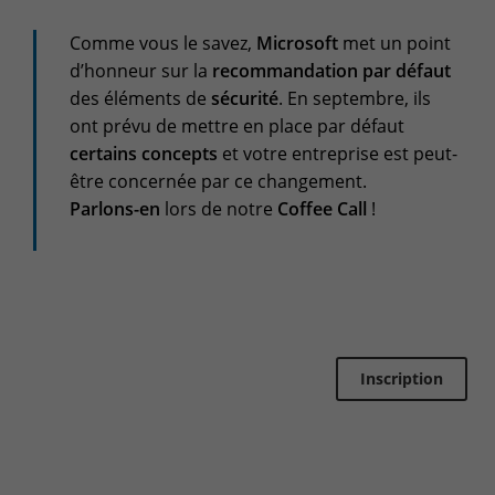
Espace client
Comme vous le savez,
Microsoft
met un point
Centre de services
d’honneur sur la
recommandation par défaut
des éléments de
sécurité
. En septembre, ils
Support pour incidents & demandes de services
ont prévu de mettre en place par défaut
+32(0)800/12.712 (Belgique - Fr)
certains concepts
et votre entreprise est peut-
+32(0)800/12.812 (Belgique - Nl)
être concernée par ce changement.
+352 8002 45 46 (Luxembourg - Fr)
Parlons-en
lors de notre
Coffee Call
!
support-cpld@keyes.eu
Service Clients
Suivi des livraisons
+32(0)4 239.89.39
logistics-cpld@keyes.eu
Inscription
Service Facturation
compta-cpld@keyes.eu