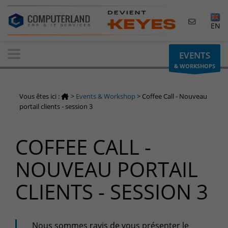
×
EN
Contactez-nous
EVENTS
& WORKSHOPS
Demande d'informations
Vous avez une question ? Besoin d'un renseignement ?
Vous êtes ici :
>
Events & Workshop
>
Coffee Call - Nouveau
N'hésitez pas à nous contacter
portail clients - session 3
Belgique
COFFEE CALL -
+32(0)800 12 512
info-cpld@keyes.eu
NOUVEAU PORTAIL
Luxembourg
CLIENTS - SESSION 3
+352 26 59 06 86
info-cpld@keyes.eu
Espace Clients
Nous sommes ravis de vous présenter le
Accès à la zone d'information réservée aux clients :