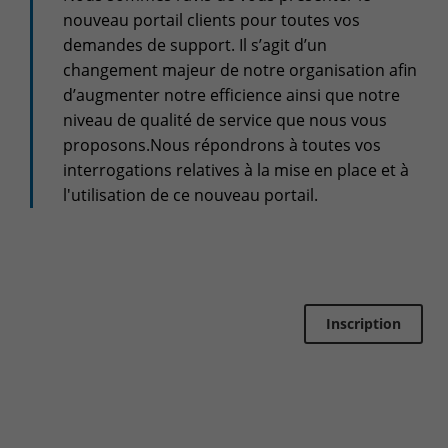
nouveau portail clients pour toutes vos
Espace client
demandes de support. Il s’agit d’un
Centre de services
changement majeur de notre organisation afin
Support pour incidents & demandes de services
d’augmenter notre efficience ainsi que notre
niveau de qualité de service que nous vous
+32(0)800/12.712 (Belgique - Fr)
proposons.Nous répondrons à toutes vos
+32(0)800/12.812 (Belgique - Nl)
interrogations relatives à la mise en place et à
+352 8002 45 46 (Luxembourg - Fr)
l'utilisation de ce nouveau portail.
support-cpld@keyes.eu
Service Clients
Suivi des livraisons
+32(0)4 239.89.39
Inscription
logistics-cpld@keyes.eu
Service Facturation
compta-cpld@keyes.eu