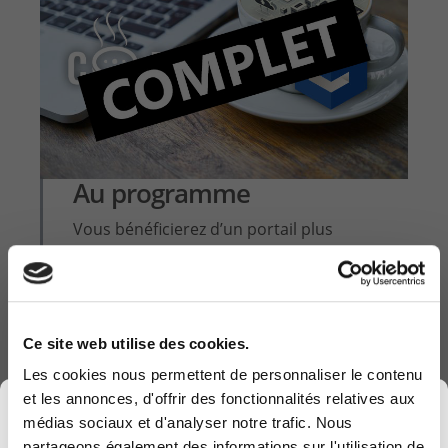
Au programme
Vous bénéficierez d’un portail plus
accueillant et plus intuitif permettant ces
avantages :
• Une vue sur vos tickets
Ce site web utilise des cookies.
• Une facilité d’ouverture de ticket
Les cookies nous permettent de personnaliser le contenu
• Une transparence sur les activités vous
et les annonces, d'offrir des fonctionnalités relatives aux
×
concernant
médias sociaux et d'analyser notre trafic. Nous
• Une plateforme d’échanges interactive
partageons également des informations sur l'utilisation de