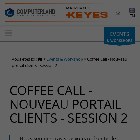
×
EN
Contactez-nous
EVENTS
& WORKSHOPS
Demande d'informations
Vous avez une question ? Besoin d'un renseignement ?
Vous êtes ici :
>
Events & Workshop
>
Coffee Call - Nouveau
N'hésitez pas à nous contacter
portail clients - session 2
Belgique
COFFEE CALL -
+32(0)800 12 512
info-cpld@keyes.eu
NOUVEAU PORTAIL
Luxembourg
CLIENTS - SESSION 2
+352 26 59 06 86
info-cpld@keyes.eu
Espace Clients
Nous sommes ravis de vous présenter le
Accès à la zone d'information réservée aux clients :