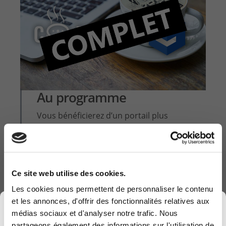
Au programme
Vous bénéficierez d’un portail plus
accueillant et plus intuitif permettant ces
avantages :
-• Une vue sur vos tickets
Ce site web utilise des cookies.
• Une facilité d’ouverture de ticket
Les cookies nous permettent de personnaliser le contenu
• Une transparence sur les activités vous
et les annonces, d'offrir des fonctionnalités relatives aux
×
concernant
médias sociaux et d'analyser notre trafic. Nous
• Une plateforme d’échanges interactive
partageons également des informations sur l'utilisation de