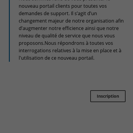
nouveau portail clients pour toutes vos
Espace client
demandes de support. Il s’agit d’un
Centre de services
changement majeur de notre organisation afin
Support pour incidents & demandes de services
d’augmenter notre efficience ainsi que notre
niveau de qualité de service que nous vous
+32(0)800/12.712 (Belgique - Fr)
proposons.Nous répondrons à toutes vos
+32(0)800/12.812 (Belgique - Nl)
interrogations relatives à la mise en place et à
+352 8002 45 46 (Luxembourg - Fr)
l'utilisation de ce nouveau portail.
support-cpld@keyes.eu
Service Clients
Suivi des livraisons
+32(0)4 239.89.39
Inscription
logistics-cpld@keyes.eu
Service Facturation
compta-cpld@keyes.eu