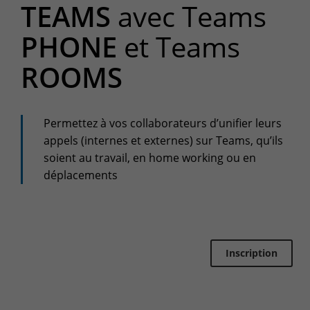
TEAMS
avec Teams
Espace client
PHONE
et Teams
Centre de services
Support pour incidents & demandes de services
ROOMS
+32(0)800/12.712 (Belgique - Fr)
+32(0)800/12.812 (Belgique - Nl)
Permettez à vos collaborateurs d’unifier leurs
+352 8002 45 46 (Luxembourg - Fr)
appels (internes et externes) sur Teams, qu’ils
support-cpld@keyes.eu
Service Clients
soient au travail, en home working ou en
déplacements
Suivi des livraisons
+32(0)4 239.89.39
logistics-cpld@keyes.eu
Inscription
Service Facturation
compta-cpld@keyes.eu