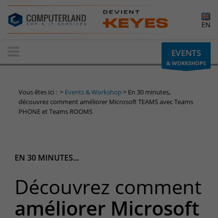
×
EN
Contactez-nous
EVENTS
& WORKSHOPS
Demande d'informations
Vous avez une question ? Besoin d'un renseignement ?
Vous êtes ici :
>
Events & Workshop
>
En 30 minutes,
N'hésitez pas à nous contacter
découvrez comment améliorer Microsoft TEAMS avec Teams
PHONE et Teams ROOMS
Belgique
+32(0)800 12 512
info-cpld@keyes.eu
EN 30 MINUTES...
Luxembourg
+352 26 59 06 86
Découvrez comment
info-cpld@keyes.eu
Espace Clients
améliorer Microsoft
Accès à la zone d'information réservée aux clients :