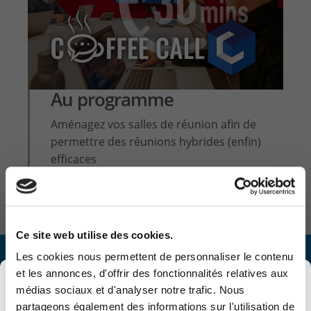
Au programme
Aménagez vos salles de réunion afin de
permettre des réunions hybrides (enfin)
efficaces
Ce site web utilise des cookies.
Les cookies nous permettent de personnaliser le contenu
Formulaire d'inscription
et les annonces, d'offrir des fonctionnalités relatives aux
×
médias sociaux et d'analyser notre trafic. Nous
partageons également des informations sur l'utilisation de