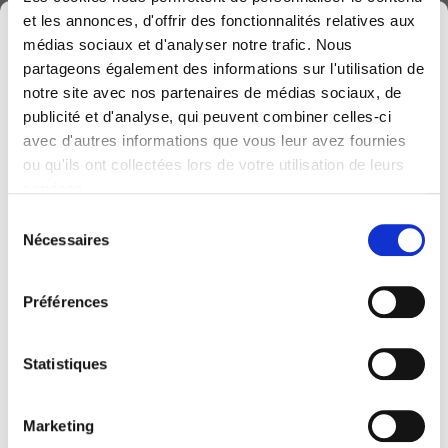
et les annonces, d'offrir des fonctionnalités relatives aux
×
médias sociaux et d'analyser notre trafic. Nous
partageons également des informations sur l'utilisation de
Formulaire d'inscription
notre site avec nos partenaires de médias sociaux, de
publicité et d'analyse, qui peuvent combiner celles-ci
avec d'autres informations que vous leur avez fournies
Computerland devient KEYES, votre partenaire
ou qu'ils ont collectées lors de votre utilisation de leurs
belge de référence en solutions digitales, alliant
services.
proximité et expertises sectorielles.
Sélection
Cette évolution marque une nouvelle étape, avec
Nécessaires
du
une offre plus complète pour encore mieux
consentement
accompagner votre transformation digitale.
Préférences
Pour vous, l’essentiel reste inchangé. Vos
personnes de contact habituelles restent les
Statistiques
mêmes et notre helpdesk continue de vous
accompagner au quotidien.
Marketing
Le site computerland.be sera prochainement