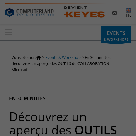
×
EN
Contactez-nous
EVENTS
& WORKSHOPS
Demande d'informations
Vous avez une question ? Besoin d'un renseignement ?
Vous êtes ici :
>
Events & Workshop
>
En 30 minutes,
N'hésitez pas à nous contacter
découvrez un aperçu des OUTILS de COLLABORATION
Microsoft
Belgique
+32(0)800 12 512
info-cpld@keyes.eu
EN 30 MINUTES
Luxembourg
+352 26 59 06 86
Découvrez un
info-cpld@keyes.eu
Espace Clients
aperçu des
OUTILS
Accès à la zone d'information réservée aux clients :