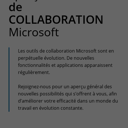
de
Espace client
COLLABORATION
Centre de services
Support pour incidents & demandes de services
Microsoft
+32(0)800/12.712 (Belgique - Fr)
+32(0)800/12.812 (Belgique - Nl)
Les outils de collaboration Microsoft sont en
+352 8002 45 46 (Luxembourg - Fr)
perpétuelle évolution. De nouvelles
support-cpld@keyes.eu
Service Clients
fonctionnalités et applications apparaissent
régulièrement.
Suivi des livraisons
+32(0)4 239.89.39
Rejoignez-nous pour un aperçu général des
logistics-cpld@keyes.eu
nouvelles possibilités qui s’offrent à vous, afin
d’améliorer votre efficacité dans un monde du
Service Facturation
travail en évolution constante.
compta-cpld@keyes.eu