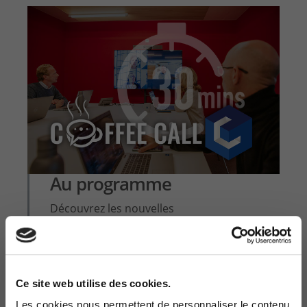
Au programme
Découvrez les nouvelles
applications
VIVA
qui vont booster votre
'user experience' et utilisez
Loop
pour
collaborer sur des components en live
Ce site web utilise des cookies.
Les cookies nous permettent de personnaliser le contenu