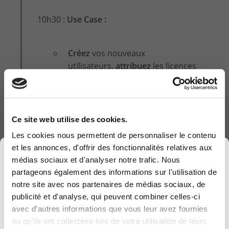
10h30 :
Use Case :
Créez
vos nouveaux
utilisateurs,
attribuez
les licences
et les applications
interconnectées via la
Power
Platform
.
Ce site web utilise des cookies.
Préparez le
périphérique
Les cookies nous permettent de personnaliser le contenu
adéquat
, comment le choisir, a-t-
et les annonces, d'offrir des fonctionnalités relatives aux
×
il besoin de performance
médias sociaux et d'analyser notre trafic. Nous
graphique ? Est-il
nomade
? A
partageons également des informations sur l'utilisation de
chaque situation, un ou plusieurs
notre site avec nos partenaires de médias sociaux, de
choix s’offrent à vous (
cloud pc -
publicité et d'analyse, qui peuvent combiner celles-ci
autopilote, autopatch, intune,…
)
avec d'autres informations que vous leur avez fournies
Computerland devient KEYES, votre partenaire
ou qu'ils ont collectées lors de votre utilisation de leurs
belge de référence en solutions digitales, alliant