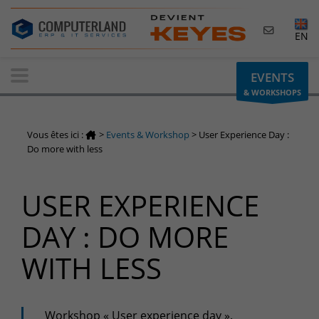
×
EN
Contactez-nous
EVENTS
& WORKSHOPS
Demande d'informations
Vous avez une question ? Besoin d'un renseignement ?
Vous êtes ici :
>
Events & Workshop
>
User Experience Day :
N'hésitez pas à nous contacter
Do more with less
Belgique
USER EXPERIENCE
+32(0)800 12 512
info-cpld@keyes.eu
DAY : DO MORE
Luxembourg
WITH LESS
+352 26 59 06 86
info-cpld@keyes.eu
Espace Clients
Workshop « User experience day ».
Accès à la zone d'information réservée aux clients :