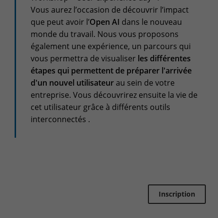
Vous aurez l’occasion de découvrir l’impact
Espace client
que peut avoir l’
Open AI
dans le nouveau
Centre de services
monde du travail. Nous vous proposons
Support pour incidents & demandes de services
également une expérience, un parcours qui
vous permettra de visualiser
les différentes
+32(0)800/12.712 (Belgique - Fr)
étapes qui permettent de préparer l'arrivée
+32(0)800/12.812 (Belgique - Nl)
d'un nouvel utilisateur
au sein de votre
+352 8002 45 46 (Luxembourg - Fr)
entreprise. Vous découvrirez ensuite la vie de
support-cpld@keyes.eu
cet utilisateur grâce à différents outils
Service Clients
interconnectés .
Suivi des livraisons
+32(0)4 239.89.39
logistics-cpld@keyes.eu
Service Facturation
Inscription
compta-cpld@keyes.eu