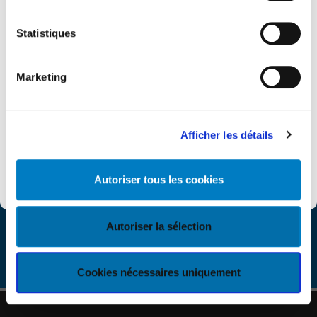
Pour vous, l’essentiel reste inchangé. Vos
personnes de contact habituelles restent les
Statistiques
mêmes et notre helpdesk continue de vous
accompagner au quotidien.
Marketing
Le site computerland.be sera prochainement
remplacé par KEYES.eu où vous retrouverez
l’ensemble de nos services et informations.
Afficher les détails
Découvrir KEYES
Autoriser tous les cookies
Autoriser la sélection
Cookies nécessaires uniquement