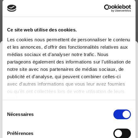
présenter :
- Microsoft Windows 365 et AZURE Virtual
Desktop: présentation
Ce site web utilise des cookies.
- Quels sont les avantages à migrer votre
Les cookies nous permettent de personnaliser le contenu
infrastructure RDS, VDI ou Citrix ?
et les annonces, d'offrir des fonctionnalités relatives aux
×
- Comment collaborer dans un monde hybride
médias sociaux et d'analyser notre trafic. Nous
en toute sécurité
partageons également des informations sur l'utilisation de
notre site avec nos partenaires de médias sociaux, de
publicité et d'analyse, qui peuvent combiner celles-ci
avec d'autres informations que vous leur avez fournies
Computerland devient KEYES, votre partenaire
ou qu'ils ont collectées lors de votre utilisation de leurs
belge de référence en solutions digitales, alliant
services.
proximité et expertises sectorielles.
Sélection
Cette évolution marque une nouvelle étape, avec
Nécessaires
Formulaire d'inscription
du
une offre plus complète pour encore mieux
consentement
accompagner votre transformation digitale.
Préférences