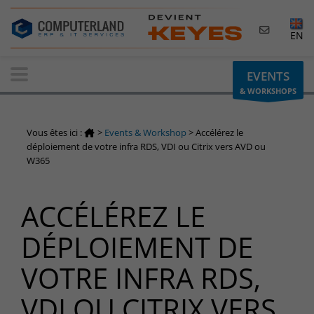
×
EN
Contactez-nous
EVENTS
& WORKSHOPS
Demande d'informations
Vous avez une question ? Besoin d'un renseignement ?
Vous êtes ici :
>
Events & Workshop
>
Accélérez le
N'hésitez pas à nous contacter
déploiement de votre infra RDS, VDI ou Citrix vers AVD ou
W365
Belgique
+32(0)800 12 512
ACCÉLÉREZ LE
info-cpld@keyes.eu
Luxembourg
DÉPLOIEMENT DE
+352 26 59 06 86
VOTRE INFRA RDS,
info-cpld@keyes.eu
Espace Clients
VDI OU CITRIX VERS
Accès à la zone d'information réservée aux clients :