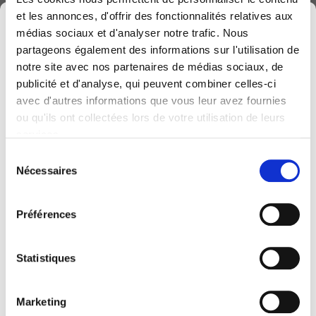
- Le package de votre licence Business Premium
et les annonces, d'offrir des fonctionnalités relatives aux
×
médias sociaux et d'analyser notre trafic. Nous
partageons également des informations sur l'utilisation de
notre site avec nos partenaires de médias sociaux, de
publicité et d'analyse, qui peuvent combiner celles-ci
avec d'autres informations que vous leur avez fournies
Computerland devient KEYES, votre partenaire
ou qu'ils ont collectées lors de votre utilisation de leurs
belge de référence en solutions digitales, alliant
Formulaire d'inscription
services.
proximité et expertises sectorielles.
Sélection
Cette évolution marque une nouvelle étape, avec
Nécessaires
du
une offre plus complète pour encore mieux
consentement
accompagner votre transformation digitale.
Préférences
Pour vous, l’essentiel reste inchangé. Vos
personnes de contact habituelles restent les
Statistiques
mêmes et notre helpdesk continue de vous
accompagner au quotidien.
Marketing
Le site computerland.be sera prochainement