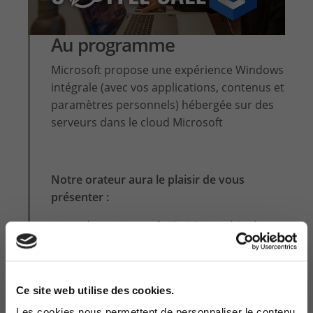
Au programme
Microsoft propose une expérience Windows
intégrale (avec vos applications, contenus et
paramètres personnels) hébergée sur des
serveurs dans le cloud Microsoft
Notre orateur aura le plaisir de vous
présenter :
- La solution Microsoft AZURE Virtual Desktop
- Les avantages de l’AVD par rapport à RDS et
Citrix ?
Ce site web utilise des cookies.
- Une démo de la solution
Les cookies nous permettent de personnaliser le contenu