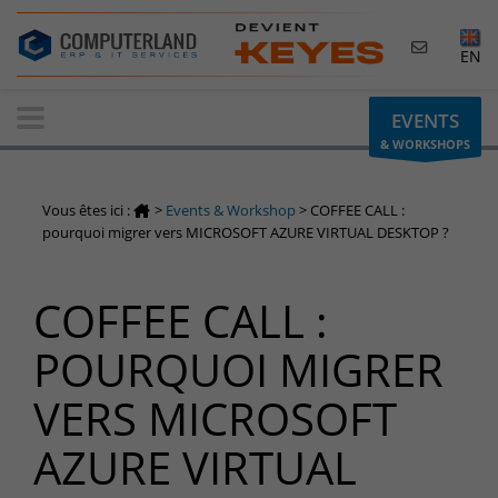
×
EN
Contactez-nous
EVENTS
& WORKSHOPS
Demande d'informations
Vous avez une question ? Besoin d'un renseignement ?
Vous êtes ici :
>
Events & Workshop
>
COFFEE CALL :
N'hésitez pas à nous contacter
pourquoi migrer vers MICROSOFT AZURE VIRTUAL DESKTOP ?
Belgique
COFFEE CALL :
+32(0)800 12 512
info-cpld@keyes.eu
POURQUOI MIGRER
Luxembourg
VERS MICROSOFT
+352 26 59 06 86
info-cpld@keyes.eu
AZURE VIRTUAL
Espace Clients
Accès à la zone d'information réservée aux clients :