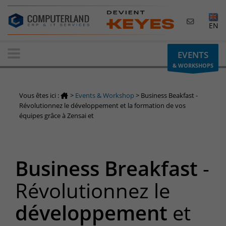
×
EN
Contactez-nous
EVENTS
& WORKSHOPS
Demande d'informations
Vous avez une question ? Besoin d'un renseignement ?
Vous êtes ici :
>
Events & Workshop
>
Business Beakfast -
N'hésitez pas à nous contacter
Révolutionnez le développement et la formation de vos
équipes grâce à Zensai et
Belgique
+32(0)800 12 512
info-cpld@keyes.eu
Business Breakfast
-
Luxembourg
Révolutionnez le
+352 26 59 06 86
info-cpld@keyes.eu
développement
et
Espace Clients
Accès à la zone d'information réservée aux clients :