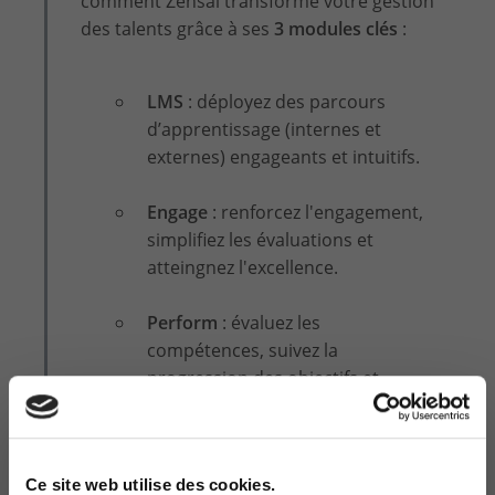
comment Zensai transforme votre gestion
des talents grâce à ses
3 modules clés
:
LMS
: déployez des parcours
d’apprentissage (internes et
externes) engageants et intuitifs.
Engage
: renforcez l'engagement,
simplifiez les évaluations et
atteingnez l'excellence.
Perform
: évaluez les
compétences, suivez la
progression des objectifs
et
identifiez les tendances au sein
de votre société
Ce site web utilise des cookies.