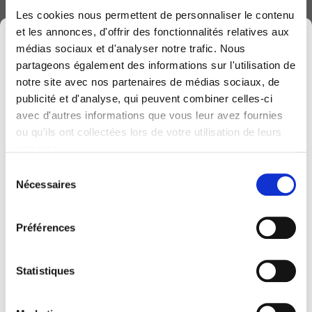
Agenda :
Les cookies nous permettent de personnaliser le contenu
et les annonces, d'offrir des fonctionnalités relatives aux
×
8h30 : accueil et petit déjeuner
médias sociaux et d'analyser notre trafic. Nous
partageons également des informations sur l'utilisation de
9h : plongée dans le vif du sujet
notre site avec nos partenaires de médias sociaux, de
publicité et d'analyse, qui peuvent combiner celles-ci
10h : retour au travail
avec d'autres informations que vous leur avez fournies
Computerland devient KEYES, votre partenaire
ou qu'ils ont collectées lors de votre utilisation de leurs
belge de référence en solutions digitales, alliant
services.
proximité et expertises sectorielles.
Un moment convivial, des insights concrets
Sélection
Cette évolution marque une nouvelle étape, avec
Nécessaires
et des échanges enrichissants
pour faire
du
une offre plus complète pour encore mieux
passer votre gestion RH et formation au
consentement
accompagner votre transformation digitale.
niveau supérieur !
Préférences
Pour vous, l’essentiel reste inchangé. Vos
personnes de contact habituelles restent les
Statistiques
mêmes et notre helpdesk continue de vous
📅
Réservez votre place dès
accompagner au quotidien.
maintenant ! 👇