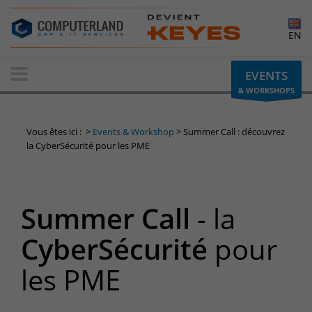
×
EN
Contactez-nous
EVENTS
& WORKSHOPS
Demande d'informations
Vous avez une question ? Besoin d'un renseignement ?
Vous êtes ici :
>
Events & Workshop
>
Summer Call : découvrez
N'hésitez pas à nous contacter
la CyberSécurité pour les PME
Belgique
+32(0)800 12 512
Summer Call
- la
info-cpld@keyes.eu
Luxembourg
CyberSécurité
pour
+352 26 59 06 86
les PME
info-cpld@keyes.eu
Espace Clients
Accès à la zone d'information réservée aux clients :