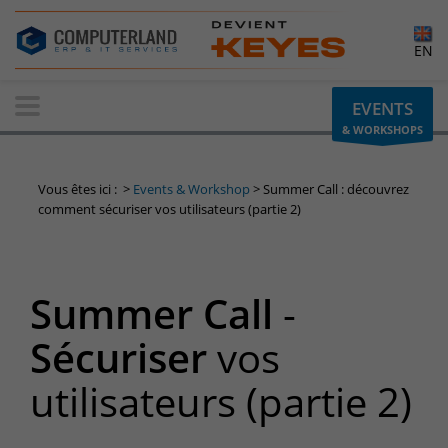
×
EN
Contactez-nous
EVENTS
& WORKSHOPS
Demande d'informations
Vous avez une question ? Besoin d'un renseignement ?
Vous êtes ici :
>
Events & Workshop
>
Summer Call : découvrez
N'hésitez pas à nous contacter
comment sécuriser vos utilisateurs (partie 2)
Belgique
+32(0)800 12 512
Summer Call
-
info-cpld@keyes.eu
Luxembourg
Sécuriser
vos
+352 26 59 06 86
utilisateurs (partie 2)
info-cpld@keyes.eu
Espace Clients
Accès à la zone d'information réservée aux clients :