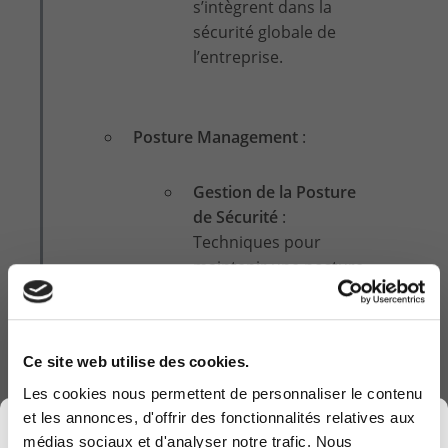
s’intègrent dans la
sécurité globale de
l’entreprise.
Posture Management
:
Gestion de la Posture
de Sécurité
:
Techniques pour
maintenir une posture
de sécurité robuste.
Évaluation Continue
:
Ce site web utilise des cookies.
Méthodes pour
évaluer et améliorer la
Les cookies nous permettent de personnaliser le contenu
posture de sécurité.
et les annonces, d'offrir des fonctionnalités relatives aux
×
médias sociaux et d'analyser notre trafic. Nous