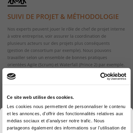
SUIVI DE PROJET & MÉTHODOLOGIE
Nos experts peuvent jouer le rôle de chef de projet interne
à votre entreprise, voir assurer la coordination de
plusieurs acteurs sur des projets plus conséquents
(gestion de consortium par exemple). Nous pouvons
travailler selon un ensemble de bonnes pratiques
orientées Agile (Scrum) et Waterfall (Prince 2) par exemple.
Ce site web utilise des cookies.
Les cookies nous permettent de personnaliser le contenu
et les annonces, d'offrir des fonctionnalités relatives aux
×
CLÔTURE DE PROJET
médias sociaux et d'analyser notre trafic. Nous
partageons également des informations sur l'utilisation de
Lors de l’exécution de n’importe quel projet, il est essentiel