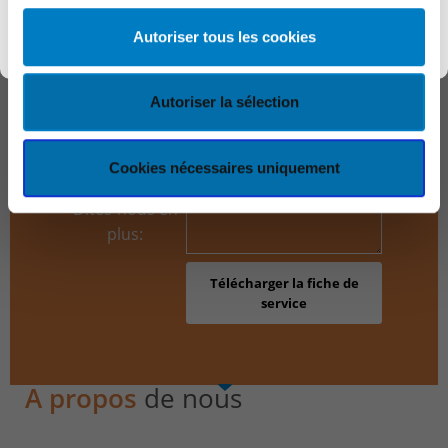
Nom &
Découvrir KEYES
Prénom:
Autoriser tous les cookies
Société:
Autoriser la sélection
Téléphone:
Email:
Cookies nécessaires uniquement
Dites-nous en
plus:
A propos
de nous