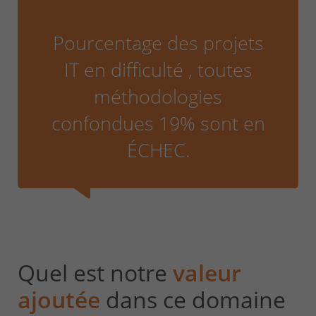
CONTACT & PLAN D'ACCES
Pourcentage des projets
IT en difficulté , toutes
méthodologies
confondues 19% sont en
ÉCHEC.
Quel est notre
valeur
ajoutée
dans ce domaine