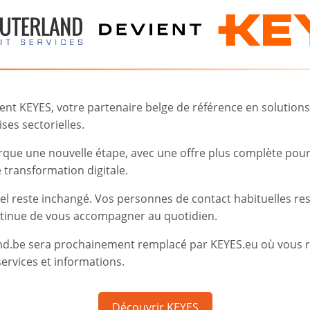
uées à la transformation digitale, n’hésitez pas à télécharg
ur ce que peut vous apporter Computerland dans l’aide à vo
Consulter nos autres thématiques
t KEYES, votre partenaire belge de référence en solutions d
près de vous ainsi qu’au sein de votre entreprise.
ses sectorielles.
rque une nouvelle étape, avec une offre plus complète pou
transformation digitale.
iel reste inchangé. Vos personnes de contact habituelles re
tinue de vous accompagner au quotidien.
RE
nd.be sera prochainement remplacé par KEYES.eu où vous 
Vo
ervices et informations.
lu
no
l’I
Découvrir KEYES