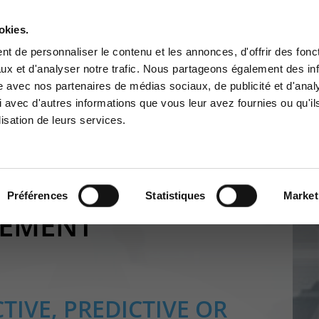
A PROPOS
RÉFÉRENCES
PARTENAIRES
JOBS
okies.
Contactez-nous
t de personnaliser le contenu et les annonces, d'offrir des fonct
ux et d'analyser notre trafic. Nous partageons également des in
SINESS SOLUTIONS
CYBER SÉCURITÉ
GOUVERNANCE
SUPPORT
site avec nos partenaires de médias sociaux, de publicité et d'anal
ce Clients
Centre de services
 avec d'autres informations que vous leur avez fournies ou qu'il
lisation de leurs services.
à la zone d'information
Support pour incidents & dem
ée aux clients :
de services
ormation Consulting
>
Service Management Consulting
>
Page de
ce client
+32(0)800/12.712 (Belgique 
+32(0)800/12.812 (Belgique 
Préférences
Statistiques
Market
+352 8002 45 46 (Luxembo
GEMENT
Fr)
support-cpld@keyes.eu
CTIVE, PREDICTIVE OR