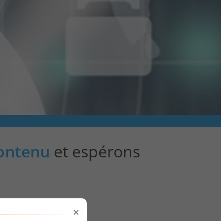
contenu
et espérons
×