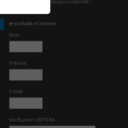
US intéresser, soyez en toujours informé !
Je souhaite m'inscrire
Nom
Prénom
E-mail
Verification CAPTCHA