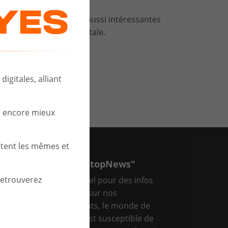
er d’autres fiches tout aussi intéressantes
tre transformation digitale.
igitales, alliant
r encore mieux
stent les mêmes et
CEVEZ VOTRE "OneStopNews"
retrouverez
tre point d’arrêt mensuel pour des infos
diques et intéressantes sur nos
uveautés, les évènements, le monde de
T,… En bref, tout ce qui est susceptible de