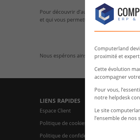
Pour découvrir d’autres thématiques appliq
et qui vous permettront d’en savoir plus s
Computerland devien
Nous espérons ainsi susciter un intérêt au
proximité et experti
Cette évolution ma
accompagner votre 
Pour vous, l’essent
notre helpdesk con
LIENS RAPIDES
Le site computerla
Espace Client
l’ensemble de nos s
Politique de cookies
Politique de confidentialité