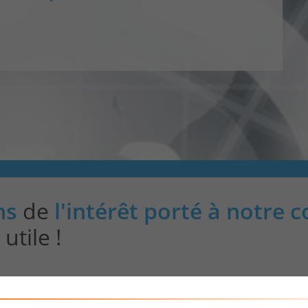
CONTACT & PLAN D'ACCES
ns
de
l'intérêt porté à notre 
utile !
Télécharger la fiche au format pdf