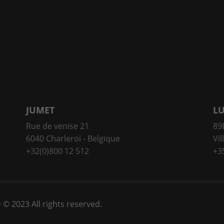
JUMET
L
Rue de venise 21
89E
6040 Charleroi - Belgique
Vil
+32(0)800 12 512
+3
D
© 2023 All rights reserved.