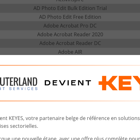
AD Photo Edit Bulk Edition Trial
AD Photo Edit Free Edition
Adobe Acrobat Pro DC
Adobe Acrobat Reader 2020
Adobe Acrobat Reader DC
Adobe AIR
Adobe Digital Editions
Advanced IP Scanner
Agent Ransack
AI Starter
Aircall
AirServer Universal
Airtame
t KEYES, votre partenaire belge de référence en solutions d
Algodoo
ses sectorielles.
Alice
rque une nouvelle étape, avec une offre plus complète pou
All-in-One Messenger