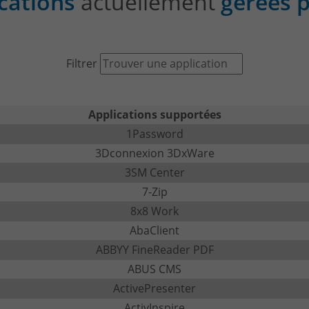
cations
actuellement
gérées
Filtrer
Applications supportées
1Password
3Dconnexion 3DxWare
3SM Center
7-Zip
8x8 Work
AbaClient
ABBYY FineReader PDF
ABUS CMS
ActivePresenter
ActivInspire