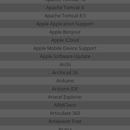
Apache Tomcat 8
Apache Tomcat 8.5
Apple Application Support
Apple Bonjour
Apple iCloud
Apple Mobile Device Support
Apple Software Update
Archi
Archicad 26
Arduino
Arduino IDE
Arixcel Explorer
ARMClient
Articulate 360
Artweaver Free
Asana