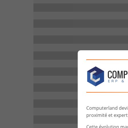
Computerland devien
proximité et experti
Cette évolution ma