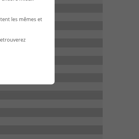
stent les mêmes et
retrouverez