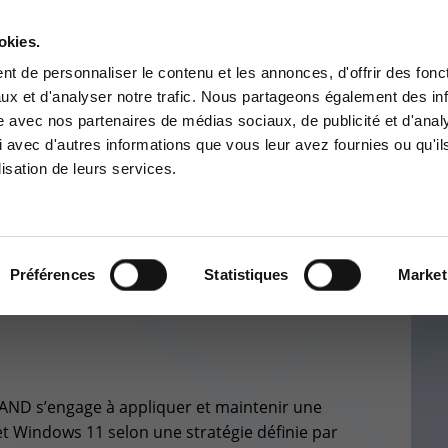
A PROPOS
RÉFÉRENCES
PARTENAIRES
JOBS
okies.
Contactez-nous
t de personnaliser le contenu et les annonces, d'offrir des fonct
ux et d'analyser notre trafic. Nous partageons également des in
BUSINESS SOLUTIONS
CYBER SÉCURITÉ
GOUVERNANCE
SUPPO
site avec nos partenaires de médias sociaux, de publicité et d'anal
ce Clients
Centre de services
 avec d'autres informations que vous leur avez fournies ou qu'il
lisation de leurs services.
à la zone d'information
Support pour incidents & dem
ée aux clients :
de services
Care
>
Enpoint Services
>
Endpoint Patch Management App list
pace client
+32(0)800/12.712 (Belgiq
Fr)
Préférences
Statistiques
Market
INT PATCH
+32(0)800/12.812 (Belgiq
Nl)
+352 8002 45 46
(Luxembourg - Fr)
support-cpld@keyes.eu
AND s’engage à appliquer et maintenir une
et Windows 11 selon une stratégie définie par