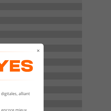
×
igitales, alliant
r encore mieux