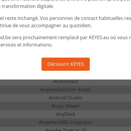
transformation digitale.
Allway Sync
Altec DataPrint
iel reste inchangé. Vos personnes de contact habituelles re
Altova XMLSpy MissionKit Enterprise Edition
tinue de vous accompagner au quotidien.
Amazon Chime
nd.be sera prochainement remplacé par KEYES.eu où vous 
Amazon Corretto 11
ervices et informations.
Amazon Corretto 16
Amazon Corretto 17
Découvrir KEYES
Amazon Corretto 8
Amazon WorkSpaces
Anaconda3
Anaconda3 User Install
Android Studio
Ansys Viewer
AnyDesk
Anywhere365 Integrator
Apache Tomcat 10