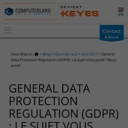
×
EN
Contact-us
Contact
& Access
Information request
You have a question ? Need information? do not hesitate to
Vous êtes ici :
>
Blogs
>
Quoi de neuf
>
Avril 2017
>
General
contact us
Data Protection Regulation (GDPR) : Le sujet vous parle ? Nous
aussi!
+32(0)800 12 512
info-cpld@keyes.eu
Customer area
GENERAL DATA
Access to the information area reserved for customers:
PROTECTION
Customer area
Services Center
REGULATION (GDPR)
Support for incidents & service requests
: LE SUJET VOUS