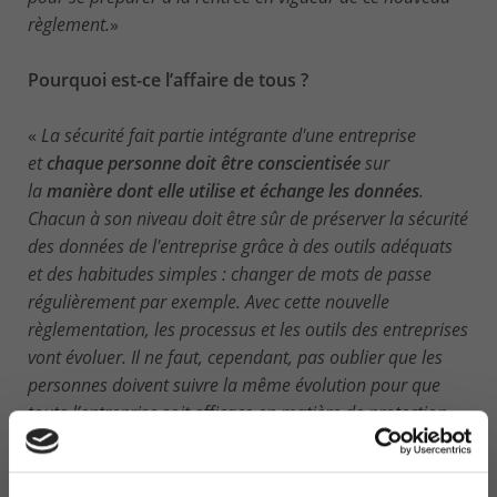
règlement.
»
Pourquoi est-ce l’affaire de tous ?
«
La sécurité fait partie intégrante d'une entreprise
et
chaque personne doit être conscientisée
sur
la
manière dont elle utilise et échange les données
.
Chacun à son niveau doit être sûr de préserver la sécurité
des données de l'entreprise grâce à des outils adéquats
et des habitudes simples : changer de mots de passe
régulièrement par exemple. Avec cette nouvelle
règlementation, les processus et les outils des entreprises
vont évoluer. Il ne faut, cependant, pas oublier que les
personnes doivent suivre la même évolution pour que
toute l’entreprise soit efficace en matière de protection
des données
»
Que va faire COMPUTERLAND à ce sujet ?