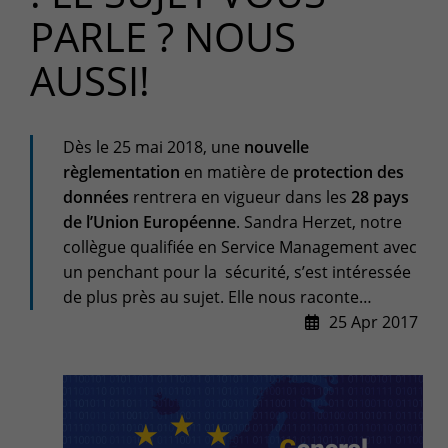
+32(0)800/12.712 (Fr)
PARLE ? NOUS
+32(0)800/12.812 (Nl)
support-cpld@keyes.eu
AUSSI!
Customer services
Delivery
Dès le 25 mai 2018, une
nouvelle
+32(0)4 239.89.39
règlementation
en matière de
protection des
logistics-cpld@keyes.eu
données
rentrera en vigueur dans les
28 pays
Billing service
de l’Union Européenne
. Sandra Herzet, notre
collègue qualifiée en Service Management avec
invoice-cpld@keyes.eu
un penchant pour la sécurité, s’est intéressée
de plus près au sujet. Elle nous raconte…
CONTACT & ACCESS MAP
25 Apr 2017