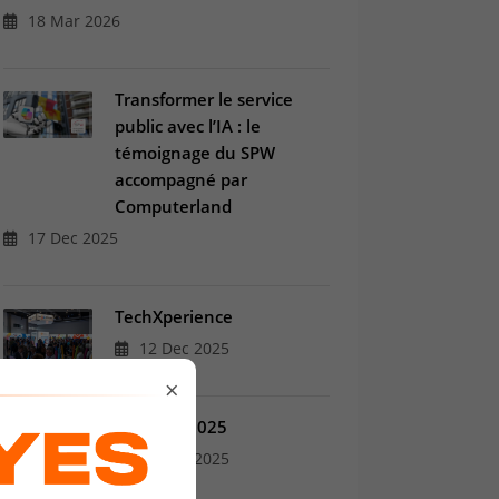
18 Mar 2026
Transformer le service
public avec l’IA : le
témoignage du SPW
accompagné par
Computerland
17 Dec 2025
TechXperience
12 Dec 2025
×
Connect 2025
12 Dec 2025