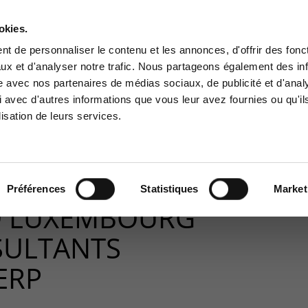
okies.
Contact-us
t de personnaliser le contenu et les annonces, d'offrir des fonct
ux et d'analyser notre trafic. Nous partageons également des in
BUSINESS APP
CYBER SECURITY
GOUVERNANCE
SUPPORT
site avec nos partenaires de médias sociaux, de publicité et d'anal
tomer area
Services Center
 avec d'autres informations que vous leur avez fournies ou qu'il
lisation de leurs services.
 to the information area
Support for incidents & service
ved for customers:
requests
020
>
Computerland Luxembourg RECRUTE 2 consultants
stomer area
+32(0)800/12.712 (Fr)
+32(0)800/12.812 (Nl)
Préférences
Statistiques
Market
support-cpld@keyes.eu
 LUXEMBOURG
SULTANTS
CONTACT & ACCESS MAP
ERP