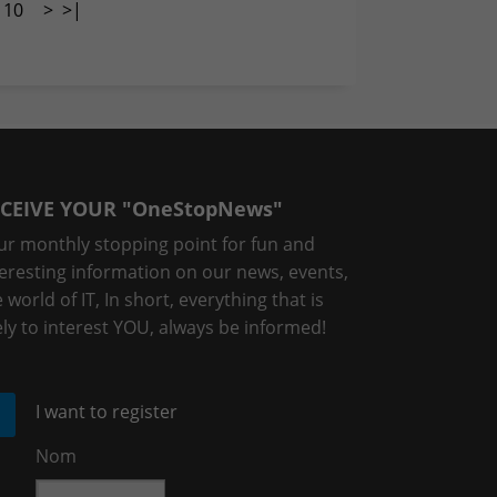
10
>
>|
CEIVE YOUR "OneStopNews"
ur monthly stopping point for fun and
teresting information on our news, events,
 world of IT, In short, everything that is
ely to interest YOU, always be informed!
I want to register
Nom