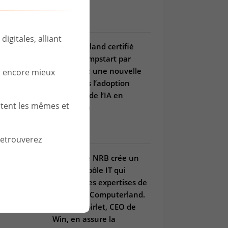
igitales, alliant
Computerland certifié
Copilot Jumpstart par
Microsoft : une nouvelle
r encore mieux
étape vers l’adoption
maîtrisée de l’IA en
stent les mêmes et
entreprise
03 Jul 2025
retrouverez
Le Groupe NRB crée un
nouveau pôle IT qui
combine les expertises de
Win et de Computerland.
Arnaud Spirlet, CEO de
Win, en assure la