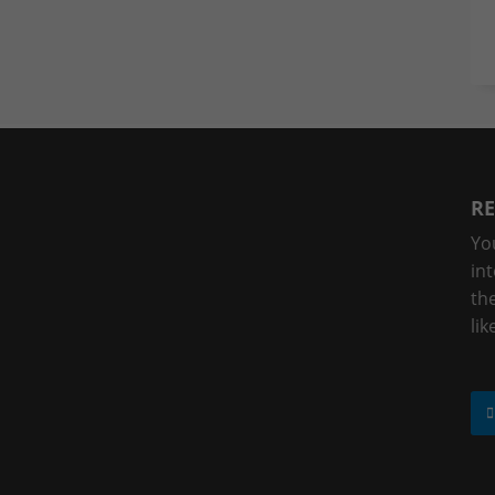
RE
Yo
in
the
lik