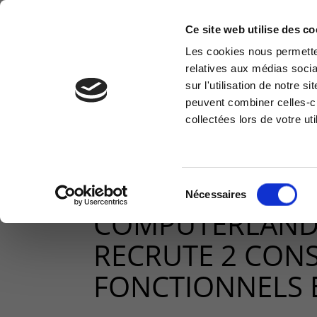
Ce site web utilise des co
Les cookies nous permetten
relatives aux médias socia
CLOUD & INFRA
MODERN WORKPLACE
sur l'utilisation de notre 
Information request
Cus
peuvent combiner celles-ci
collectées lors de votre uti
You have a question ? Need
Access
information? do not hesitate to
reser
contact us
Vous êtes ici :
>
Blogs
>
Quoi de neuf
>
February 2
Cu
fonctionnels ERP
+32(0)800 12 512
Sélection
Nécessaires
info-cpld@keyes.eu
du
COMPUTERLAND
consentement
RECRUTE 2 CON
FONCTIONNELS 