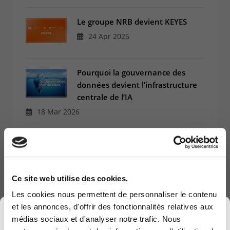
Le groupe NRB devient KEYES
24 Apr 2026
Pourquoi la gouvernance des
données devient l’infrastructure
centrale de l’IA
18 Mar 2026
Transformer le service public avec
l’IA : le témoignage du SPW
accompagné par Computerland
Ce site web utilise des cookies.
17 Dec 2025
Les cookies nous permettent de personnaliser le contenu
et les annonces, d'offrir des fonctionnalités relatives aux
×
médias sociaux et d'analyser notre trafic. Nous
TechXperience