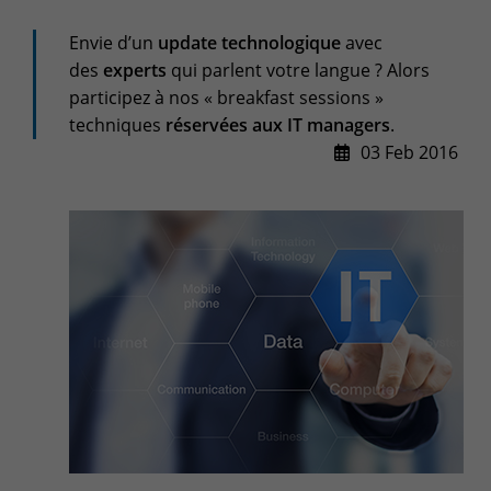
+32(0)800/12.712 (Fr)
+32(0)800/12.812 (Nl)
Envie d’un
update technologique
avec
support-cpld@keyes.eu
des
experts
qui parlent votre langue ? Alors
Customer services
participez à nos « breakfast sessions »
Delivery
techniques
réservées aux IT managers
.
03 Feb 2016
+32(0)4 239.89.39
logistics-cpld@keyes.eu
Billing service
invoice-cpld@keyes.eu
CONTACT & ACCESS MAP