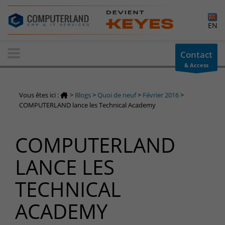
×
EN
Contact-us
Contact
& Access
Information request
You have a question ? Need information? do not hesitate to
Vous êtes ici :
>
Blogs
>
Quoi de neuf
>
Février 2016
>
contact us
COMPUTERLAND lance les Technical Academy
+32(0)800 12 512
info-cpld@keyes.eu
COMPUTERLAND
Customer area
LANCE LES
Access to the information area reserved for customers:
Customer area
TECHNICAL
Services Center
ACADEMY
Support for incidents & service requests