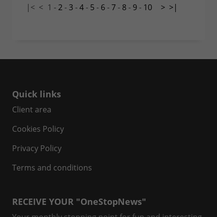
|<
<
1
-
2
-
3
-
4
-
5
-
6
-
7
-
8
-
9
-
10
>
>|
Quick links
Client area
Cookies Policy
Privacy Policy
Terms and conditions
RECEIVE YOUR "OneStopNews"
Your monthly stopping point for fun and interesting