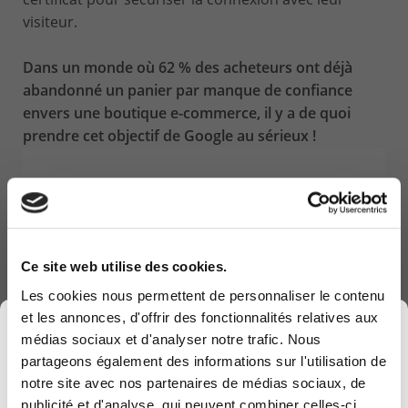
visiteur.
Dans un monde où 62 % des acheteurs ont déjà
abandonné un panier par manque de confiance
envers une boutique e-commerce, il y a de quoi
prendre cet objectif de Google au sérieux !
DERNIERS ARTICLES
TechXperience : une journée pour vivre l’IT
d’aujourd’hui… et anticiper celui de demain
Ce site web utilise des cookies.
26 May 2026
Les cookies nous permettent de personnaliser le contenu
et les annonces, d'offrir des fonctionnalités relatives aux
×
médias sociaux et d'analyser notre trafic. Nous
Le groupe NRB devient KEYES
partageons également des informations sur l'utilisation de
24 Apr 2026
notre site avec nos partenaires de médias sociaux, de
publicité et d'analyse, qui peuvent combiner celles-ci