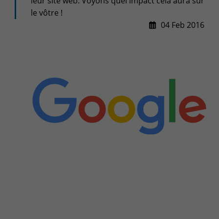
leur site web. Voyons quel impact cela aura sur
+32(0)800/12.712 (Fr)
le vôtre !
+32(0)800/12.812 (Nl)
04 Feb 2016
support-cpld@keyes.eu
Customer services
Delivery
+32(0)4 239.89.39
logistics-cpld@keyes.eu
Billing service
invoice-cpld@keyes.eu
CONTACT & ACCESS MAP