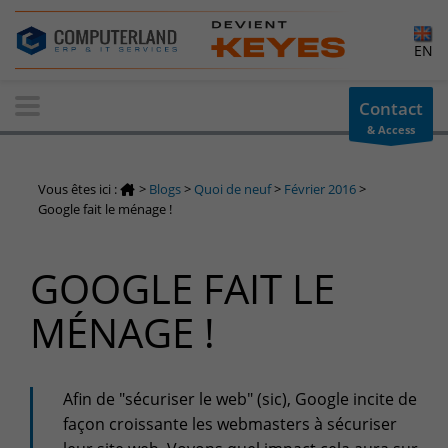
×
EN
Contact-us
Contact
& Access
Information request
You have a question ? Need information? do not hesitate to
Vous êtes ici :
>
Blogs
>
Quoi de neuf
>
Février 2016
>
contact us
Google fait le ménage !
+32(0)800 12 512
info-cpld@keyes.eu
GOOGLE FAIT LE
Customer area
MÉNAGE !
Access to the information area reserved for customers:
Customer area
Services Center
Afin de "sécuriser le web" (sic), Google incite de
Support for incidents & service requests
façon croissante les webmasters à sécuriser