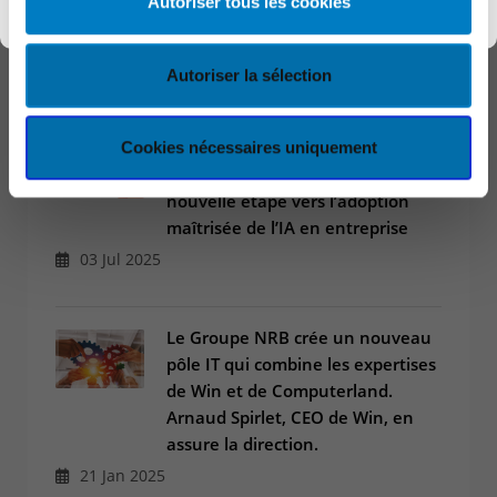
Autoriser tous les cookies
12 Dec 2025
Autoriser la sélection
Computerland certifié Copilot
Cookies nécessaires uniquement
Jumpstart par Microsoft : une
nouvelle étape vers l’adoption
maîtrisée de l’IA en entreprise
03 Jul 2025
Le Groupe NRB crée un nouveau
pôle IT qui combine les expertises
de Win et de Computerland.
Arnaud Spirlet, CEO de Win, en
assure la direction.
21 Jan 2025