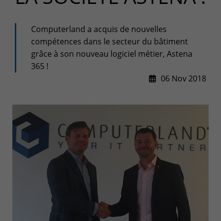
+32(0)800/12.712 (Fr)
+32(0)800/12.812 (Nl)
support-cpld@keyes.eu
Computerland a acquis de nouvelles
Customer services
compétences dans le secteur du bâtiment
grâce à son nouveau logiciel métier, Astena
Delivery
365 !
+32(0)4 239.89.39
06 Nov 2018
logistics-cpld@keyes.eu
Billing service
invoice-cpld@keyes.eu
CONTACT & ACCESS MAP