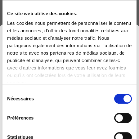
données devient l’infrastructure
centrale de l’IA
Ce site web utilise des cookies.
18 Mar 2026
Les cookies nous permettent de personnaliser le contenu
et les annonces, d'offrir des fonctionnalités relatives aux
×
médias sociaux et d'analyser notre trafic. Nous
Transformer le service public avec
partageons également des informations sur l'utilisation de
l’IA : le témoignage du SPW
notre site avec nos partenaires de médias sociaux, de
accompagné par Computerland
publicité et d'analyse, qui peuvent combiner celles-ci
17 Dec 2025
avec d'autres informations que vous leur avez fournies
Computerland devient KEYES, votre partenaire
ou qu'ils ont collectées lors de votre utilisation de leurs
belge de référence en solutions digitales, alliant
services.
proximité et expertises sectorielles.
TechXperience
Sélection
12 Dec 2025
Cette évolution marque une nouvelle étape, avec
Nécessaires
du
une offre plus complète pour encore mieux
consentement
accompagner votre transformation digitale.
Connect 2025
Préférences
12 Dec 2025
Pour vous, l’essentiel reste inchangé. Vos
personnes de contact habituelles restent les
Statistiques