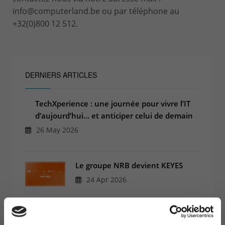
info@computerland.be ou par téléphone au
+32(0)800 12 512.
DERNIERS ARTICLES
TechXperience : une journée pour vivre l’IT
d’aujourd’hui… et anticiper celui de demain
26 May 2026
Le groupe NRB devient KEYES
24 Apr 2026
Pourquoi la gouvernance des