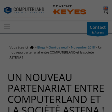
×
EN
Contact-us
Contact
& Access
Information request
You have a question ? Need information? do not hesitate to
Vous êtes ici :
>
Blogs
>
Quoi de neuf
>
November 2018
>
Un
contact us
nouveau partenariat entre COMPUTERLAND et la société
ASTENA !
+32(0)800 12 512
info-cpld@keyes.eu
Customer area
UN NOUVEAU
Access to the information area reserved for customers:
PARTENARIAT ENTRE
Customer area
Services Center
COMPUTERLAND ET
Support for incidents & service requests
LA SOCIÉTÉ ASTENA !