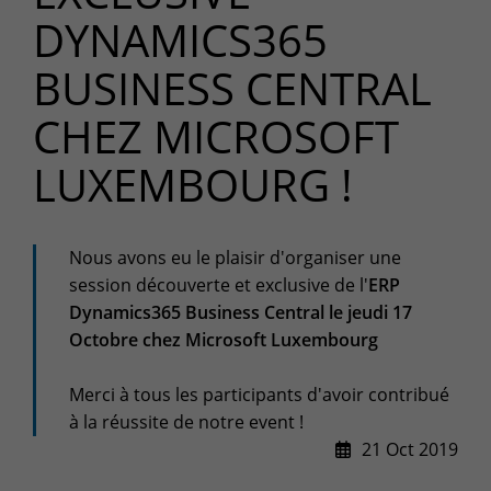
+32(0)800/12.712 (Fr)
DYNAMICS365
+32(0)800/12.812 (Nl)
support-cpld@keyes.eu
BUSINESS CENTRAL
Customer services
CHEZ MICROSOFT
Delivery
+32(0)4 239.89.39
LUXEMBOURG !
logistics-cpld@keyes.eu
Billing service
Nous avons eu le plaisir d'organiser une
invoice-cpld@keyes.eu
session découverte et exclusive de l'
ERP
Dynamics365 Business Central le jeudi 17
Octobre chez Microsoft Luxembourg
CONTACT & ACCESS MAP
Merci à tous les participants d'avoir contribué
à la réussite de notre event !
21 Oct 2019