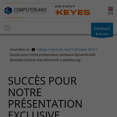
×
EN
Contact-us
Contact
& Access
Information request
You have a question ? Need information? do not hesitate to
Vous êtes ici :
>
Blogs
>
Quoi de neuf
>
October 2019
>
contact us
Succès pour notre présentation exclusive Dynamics365
Business Central chez Microsoft Luxembourg !
+32(0)800 12 512
info-cpld@keyes.eu
Customer area
SUCCÈS POUR
Access to the information area reserved for customers:
NOTRE
Customer area
Services Center
PRÉSENTATION
Support for incidents & service requests
EXCLUSIVE