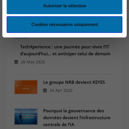
Autoriser la sélection
Cookies nécessaires uniquement
DERNIERS ARTICLES
TechXperience : une journée pour vivre l’IT
d’aujourd’hui… et anticiper celui de demain
26 May 2026
Le groupe NRB devient KEYES
24 Apr 2026
Pourquoi la gouvernance des
données devient l’infrastructure
centrale de l’IA