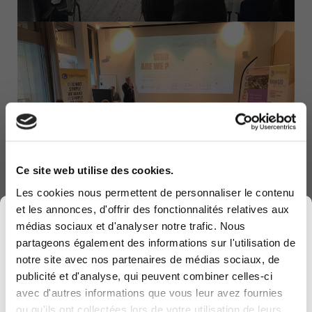
Ce site web utilise des cookies.
Les cookies nous permettent de personnaliser le contenu
et les annonces, d'offrir des fonctionnalités relatives aux
×
médias sociaux et d'analyser notre trafic. Nous
partageons également des informations sur l'utilisation de
notre site avec nos partenaires de médias sociaux, de
publicité et d'analyse, qui peuvent combiner celles-ci
avec d'autres informations que vous leur avez fournies
Computerland devient KEYES, votre partenaire
ou qu'ils ont collectées lors de votre utilisation de leurs