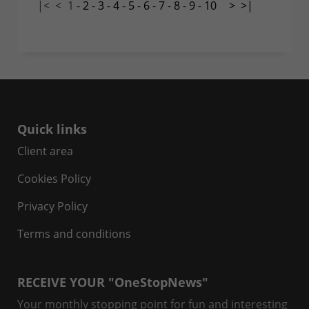
|<
<
1
-
2
-
3
-
4
-
5
-
6
-
7
-
8
-
9
-
10
>
>|
Quick links
Client area
Cookies Policy
Privacy Policy
Terms and conditions
RECEIVE YOUR "OneStopNews"
Your monthly stopping point for fun and interesting