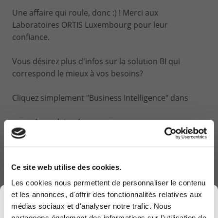
Une affaire qui roule, donc :) ! Merci aux
Laboratoires ORTIS Luxembourg pour leur
confiance.
Vous désirez plus d'infos sur la solution BI qui
correspond le mieux à vos besoins?
Cliquez simplement "Business Intelligence" dans
notre formulaire de contact
DERNIERS ARTICLES
Ce site web utilise des cookies.
TechXperience : une journée pour vivre l’IT
Les cookies nous permettent de personnaliser le contenu
d’aujourd’hui… et anticiper celui de demain
et les annonces, d'offrir des fonctionnalités relatives aux
×
26 May 2026
médias sociaux et d'analyser notre trafic. Nous
partageons également des informations sur l'utilisation de