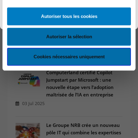
12 Dec 2025
Découvrir KEYES
Autoriser tous les cookies
Connect 2025
12 Dec 2025
Autoriser la sélection
Cookies nécessaires uniquement
Computerland certifié Copilot
Jumpstart par Microsoft : une
nouvelle étape vers l’adoption
maîtrisée de l’IA en entreprise
03 Jul 2025
Le Groupe NRB crée un nouveau
pôle IT qui combine les expertises