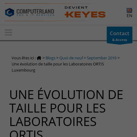
×
EN
Contact-us
Contact
& Access
Information request
You have a question ? Need information? do not hesitate to
Vous êtes ici :
>
Blogs
>
Quoi de neuf
>
September 2016
>
contact us
Une évolution de taille pour les Laboratoires ORTIS
Luxembourg
+32(0)800 12 512
info-cpld@keyes.eu
Customer area
UNE ÉVOLUTION DE
Access to the information area reserved for customers:
TAILLE POUR LES
Customer area
Services Center
LABORATOIRES
Support for incidents & service requests
ORTIS