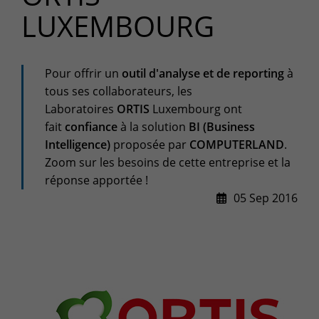
+32(0)800/12.712 (Fr)
LUXEMBOURG
+32(0)800/12.812 (Nl)
support-cpld@keyes.eu
Customer services
Pour offrir un
outil d'analyse et de reporting
à
Delivery
tous ses collaborateurs, les
+32(0)4 239.89.39
Laboratoires
ORTIS
Luxembourg
ont
logistics-cpld@keyes.eu
fait
confiance
à la solution
BI (Business
Intelligence)
proposée par
COMPUTERLAND
.
Billing service
Zoom sur les besoins de cette entreprise et la
réponse apportée !
invoice-cpld@keyes.eu
05 Sep 2016
CONTACT & ACCESS MAP