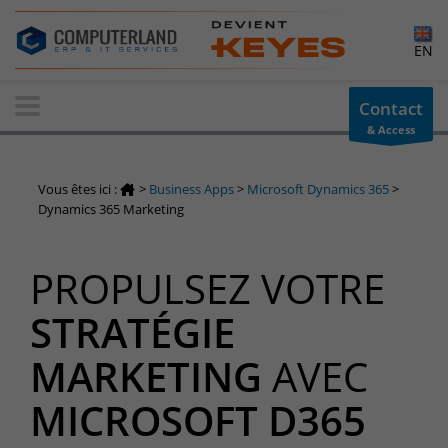
×
EN
Contact-us
Contact
& Access
Information request
You have a question ? Need information? do not hesitate to
Vous êtes ici :
>
Business Apps
>
Microsoft Dynamics 365
>
contact us
Dynamics 365 Marketing
+32(0)800 12 512
info-cpld@keyes.eu
PROPULSEZ VOTRE
Customer area
STRATÉGIE
Access to the information area reserved for customers:
Customer area
MARKETING
AVEC
Services Center
MICROSOFT D365
Support for incidents & service requests