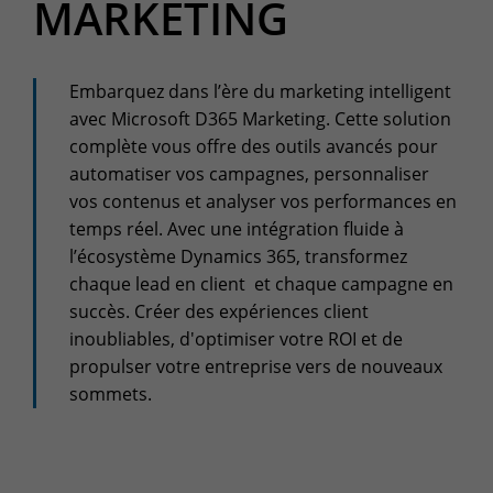
MARKETING
+32(0)800/12.712 (Fr)
+32(0)800/12.812 (Nl)
support-cpld@keyes.eu
Customer services
Embarquez dans l’ère du marketing intelligent
avec Microsoft D365 Marketing. Cette solution
Delivery
complète vous offre des outils avancés pour
+32(0)4 239.89.39
automatiser vos campagnes, personnaliser
logistics-cpld@keyes.eu
vos contenus et analyser vos performances en
temps réel. Avec une intégration fluide à
Billing service
l’écosystème Dynamics 365, transformez
invoice-cpld@keyes.eu
chaque lead en client et chaque campagne en
succès. Créer des expériences client
inoubliables, d'optimiser votre ROI et de
CONTACT & ACCESS MAP
propulser votre entreprise vers de nouveaux
sommets.