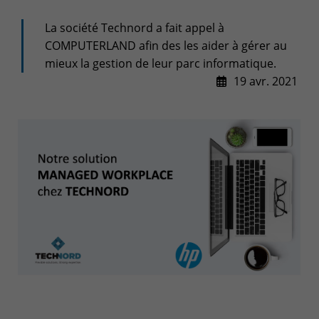
Espace client
La société Technord a fait appel à
Centre de services
COMPUTERLAND afin des les aider à gérer au
mieux la gestion de leur parc informatique.
Support pour incidents & demandes de services
19 avr. 2021
+32(0)800/12.712 (Belgique - Fr)
+32(0)800/12.812 (Belgique - Nl)
+352 8002 45 46 (Luxembourg - Fr)
support-cpld@keyes.eu
Service Clients
Suivi des livraisons
+32(0)4 239.89.39
logistics-cpld@keyes.eu
Service Facturation
compta-cpld@keyes.eu