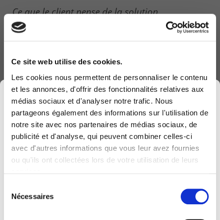
Ce que le client pense de la solution
Le prix compétitif et la réactivité de COMPUTERLAND
en cas de panne forment le duo gagnant du produit
Ce site web utilise des cookies.
Managed Worklplace selon Technord.
Les cookies nous permettent de personnaliser le contenu
La relation de confiance entre nos deux entreprises
et les annonces, d'offrir des fonctionnalités relatives aux
×
a également joué un rôle important. Technord a
médias sociaux et d'analyser notre trafic. Nous
apprécié la vitesse de déploiement et d’installation
partageons également des informations sur l'utilisation de
des PC ainsi que le dévouement et la disponibilité
notre site avec nos partenaires de médias sociaux, de
publicité et d'analyse, qui peuvent combiner celles-ci
des équipes COMPUTERLAND.
avec d'autres informations que vous leur avez fournies
Computerland devient KEYES, votre partenaire
ou qu'ils ont collectées lors de votre utilisation de leurs
« Le succès de ce projet est constitué de 75 %
belge de référence en solutions digitales, alliant
services.
d’humain et de 25% de technologies »
proximité et expertises sectorielles.
Olivier Pennequin
-
Responsable département IT
Sélection
Cette évolution marque une nouvelle étape, avec
Nécessaires
du
une offre plus complète pour encore mieux
consentement
Les utilisateurs, eux-mêmes, attestent de la
accompagner votre transformation digitale.