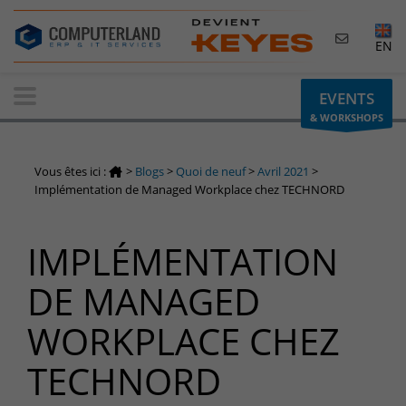
×
EN
Contactez-nous
EVENTS
& WORKSHOPS
Demande d'informations
Vous avez une question ? Besoin d'un renseignement ?
Vous êtes ici :
>
Blogs
>
Quoi de neuf
>
Avril 2021
>
N'hésitez pas à nous contacter
Implémentation de Managed Workplace chez TECHNORD
Belgique
IMPLÉMENTATION
+32(0)800 12 512
info-cpld@keyes.eu
DE MANAGED
Luxembourg
WORKPLACE CHEZ
+352 26 59 06 86
info-cpld@keyes.eu
TECHNORD
Espace Clients
Accès à la zone d'information réservée aux clients :