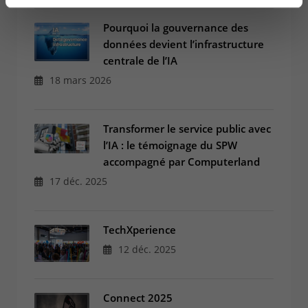
Pourquoi la gouvernance des
données devient l’infrastructure
centrale de l’IA
18 mars 2026
Transformer le service public avec
l’IA : le témoignage du SPW
accompagné par Computerland
17 déc. 2025
TechXperience
12 déc. 2025
Connect 2025