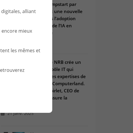
Copilot Jumpstart par
igitales, alliant
Microsoft : une nouvelle
étape vers l’adoption
maîtrisée de l’IA en
r encore mieux
entreprise
03 juil. 2025
stent les mêmes et
Le Groupe NRB crée un
nouveau pôle IT qui
retrouverez
combine les expertises de
Win et de Computerland.
Arnaud Spirlet, CEO de
Win, en assure la
direction.
21 janv. 2025