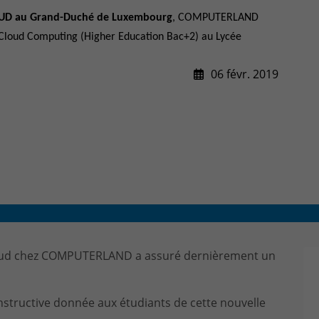
CONTACT & PLAN D'ACCES
CLOUD au Grand-Duché de Luxembourg
, COMPUTERLAND
 Cloud Computing (Higher Education Bac+2) au Lycée
06 févr. 2019
loud chez COMPUTERLAND a assuré dernièrement un
instructive donnée aux étudiants de cette nouvelle