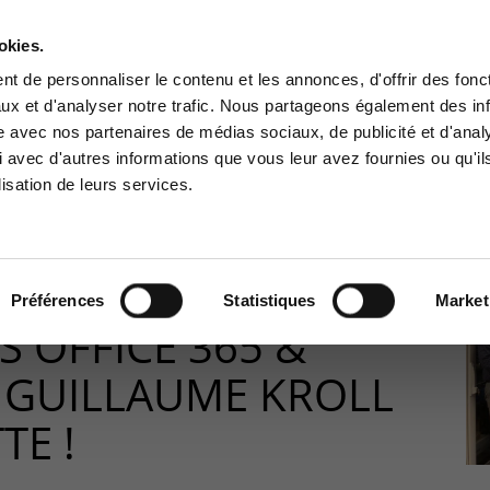
A PROPOS
RÉFÉRENCES
PARTENAIRES
JOBS
okies.
Contactez-nous
t de personnaliser le contenu et les annonces, d'offrir des fonct
ux et d'analyser notre trafic. Nous partageons également des in
BUSINESS SOLUTIONS
CYBER SÉCURITÉ
GOUVERNANCE
SUPPO
site avec nos partenaires de médias sociaux, de publicité et d'anal
ce Clients
Centre de services
 avec d'autres informations que vous leur avez fournies ou qu'il
lisation de leurs services.
à la zone d'information
Support pour incidents & dem
ée aux clients :
de services
019
>
Des formations Office 365 & Azure au Lycée Guillaume Kroll
pace client
+32(0)800/12.712 (Belgiq
Fr)
Préférences
Statistiques
Market
+32(0)800/12.812 (Belgiq
 OFFICE 365 &
Nl)
+352 8002 45 46
 GUILLAUME KROLL
(Luxembourg - Fr)
support-cpld@keyes.eu
TE !