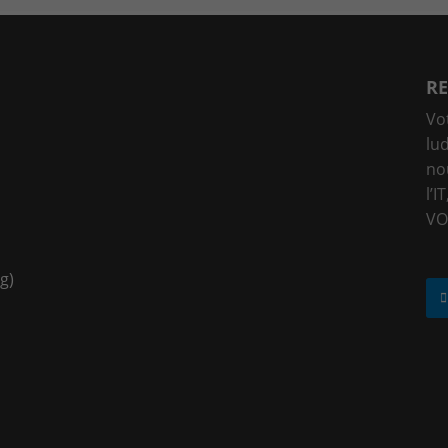
RE
Vo
lu
no
l’I
VO
g)