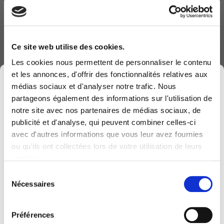
centrale de l’IA
18 mars 2026
Ce site web utilise des cookies.
Transformer le service public avec
Les cookies nous permettent de personnaliser le contenu
l’IA : le témoignage du SPW
et les annonces, d'offrir des fonctionnalités relatives aux
×
accompagné par Computerland
médias sociaux et d'analyser notre trafic. Nous
partageons également des informations sur l'utilisation de
17 déc. 2025
notre site avec nos partenaires de médias sociaux, de
publicité et d'analyse, qui peuvent combiner celles-ci
TechXperience
avec d'autres informations que vous leur avez fournies
Computerland devient KEYES, votre partenaire
ou qu'ils ont collectées lors de votre utilisation de leurs
belge de référence en solutions digitales, alliant
12 déc. 2025
services.
proximité et expertises sectorielles.
Sélection
Cette évolution marque une nouvelle étape, avec
Connect 2025
Nécessaires
du
une offre plus complète pour encore mieux
consentement
12 déc. 2025
accompagner votre transformation digitale.
Préférences