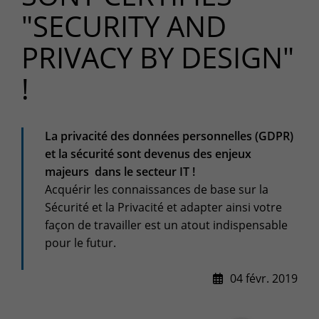
"SECURITY AND
Espace client
Centre de services
PRIVACY BY DESIGN"
Support pour incidents & demandes de services
!
+32(0)800/12.712 (Belgique - Fr)
+32(0)800/12.812 (Belgique - Nl)
+352 8002 45 46 (Luxembourg - Fr)
La privacité des données personnelles (GDPR)
support-cpld@keyes.eu
et la sécurité sont devenus des enjeux
Service Clients
majeurs dans le secteur IT !
Suivi des livraisons
Acquérir les connaissances de base sur la
Sécurité et la Privacité et adapter ainsi votre
+32(0)4 239.89.39
façon de travailler est un atout indispensable
logistics-cpld@keyes.eu
pour le futur.
Service Facturation
04 févr. 2019
compta-cpld@keyes.eu