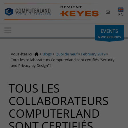
×
EN
Contactez-nous
EVENTS
& WORKSHOPS
Demande d'informations
Vous avez une question ? Besoin d'un renseignement ?
Vous êtes ici :
>
Blogs
>
Quoi de neuf
>
February 2019
>
N'hésitez pas à nous contacter
Tous les collaborateurs Computerland sont certifiés "Security
and Privacy by Design" !
Belgique
+32(0)800 12 512
TOUS LES
info-cpld@keyes.eu
Luxembourg
COLLABORATEURS
+352 26 59 06 86
COMPUTERLAND
info-cpld@keyes.eu
Espace Clients
SONT CERTIFIÉS
Accès à la zone d'information réservée aux clients :