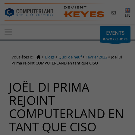
×
EN
Contactez-nous
EVENTS
& WORKSHOPS
Demande d'informations
Vous avez une question ? Besoin d'un renseignement ?
Vous êtes ici :
>
Blogs
>
Quoi de neuf
>
Février 2022
>
Joël Di
N'hésitez pas à nous contacter
Prima rejoint COMPUTERLAND en tant que CISO
Belgique
JOËL DI PRIMA
+32(0)800 12 512
info-cpld@keyes.eu
REJOINT
Luxembourg
COMPUTERLAND EN
+352 26 59 06 86
info-cpld@keyes.eu
TANT QUE CISO
Espace Clients
Accès à la zone d'information réservée aux clients :