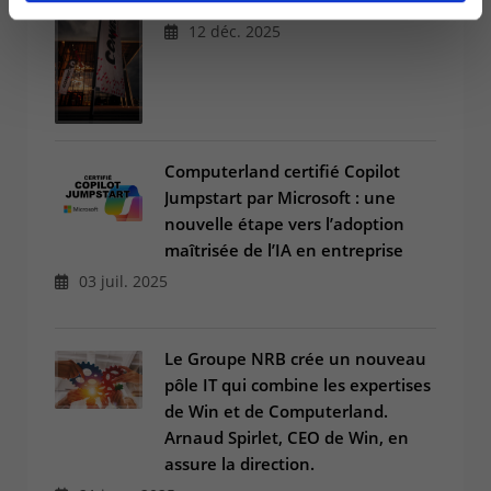
Connect 2025
12 déc. 2025
Computerland certifié Copilot
Jumpstart par Microsoft : une
nouvelle étape vers l’adoption
maîtrisée de l’IA en entreprise
03 juil. 2025
Le Groupe NRB crée un nouveau
pôle IT qui combine les expertises
de Win et de Computerland.
Arnaud Spirlet, CEO de Win, en
assure la direction.