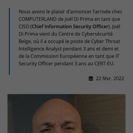
Espace client
Nous avons le plaisir d’annoncer l’arrivée chez
Centre de services
COMPUTERLAND de Joël Di Prima en tant que
CISO (
Chief Information Security Officer
). Joël
Support pour incidents & demandes de services
Di Prima vient du Centre de Cybersécurité
+32(0)800/12.712 (Belgique - Fr)
Belge, où il a occupé le poste de Cyber Threat
+32(0)800/12.812 (Belgique - Nl)
Intelligence Analyst pendant 3 ans et demi et
+352 8002 45 46 (Luxembourg - Fr)
de la Commission Européenne en tant que IT
support-cpld@keyes.eu
Security Officer pendant 3 ans au CERT-EU.
Service Clients
Suivi des livraisons
22 févr. 2022
+32(0)4 239.89.39
logistics-cpld@keyes.eu
Service Facturation
compta-cpld@keyes.eu