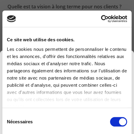
Quelle est ta vision à long terme pour nos clients ?
Une prise de conscience doit s’opérer. L’adoption d’une
stratégie de sécurité globale devient dès lors une
nécessité absolue même au niveau des PME. La sécurité
Ce site web utilise des cookies.
c’est une mentalité a adopter dans ce monde qui change.
Les cookies nous permettent de personnaliser le contenu
et les annonces, d'offrir des fonctionnalités relatives aux
×
médias sociaux et d'analyser notre trafic. Nous
DERNIERS ARTICLES
partageons également des informations sur l'utilisation de
notre site avec nos partenaires de médias sociaux, de
TechXperience : une journée pour vivre l’IT
publicité et d'analyse, qui peuvent combiner celles-ci
d’aujourd’hui… et anticiper celui de demain
avec d'autres informations que vous leur avez fournies
Computerland devient KEYES, votre partenaire
ou qu'ils ont collectées lors de votre utilisation de leurs
26 mai 2026
belge de référence en solutions digitales, alliant
services.
proximité et expertises sectorielles.
Sélection
Cette évolution marque une nouvelle étape, avec
Le groupe NRB devient KEYES
Nécessaires
du
une offre plus complète pour encore mieux
24 avr. 2026
consentement