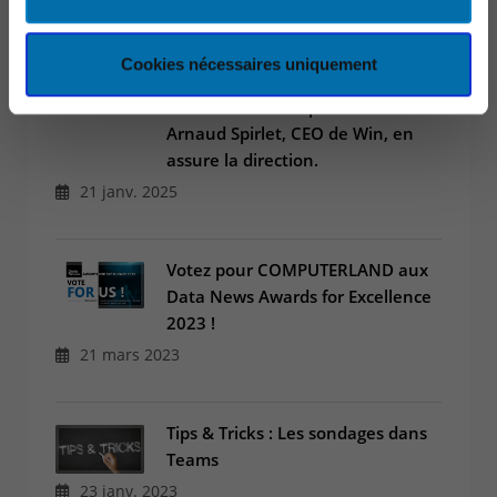
Le Groupe NRB crée un nouveau
Cookies nécessaires uniquement
pôle IT qui combine les expertises
de Win et de Computerland.
Arnaud Spirlet, CEO de Win, en
assure la direction.
21 janv. 2025
Votez pour COMPUTERLAND aux
Data News Awards for Excellence
2023 !
21 mars 2023
Tips & Tricks : Les sondages dans
Teams
23 janv. 2023