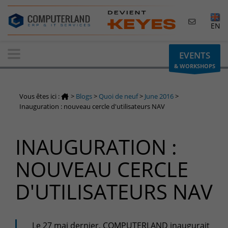
×
EN
Contactez-nous
EVENTS
& WORKSHOPS
Demande d'informations
Vous avez une question ? Besoin d'un renseignement ?
Vous êtes ici :
>
Blogs
>
Quoi de neuf
>
June 2016
>
N'hésitez pas à nous contacter
Inauguration : nouveau cercle d'utilisateurs NAV
Belgique
INAUGURATION :
+32(0)800 12 512
info-cpld@keyes.eu
NOUVEAU CERCLE
Luxembourg
D'UTILISATEURS NAV
+352 26 59 06 86
info-cpld@keyes.eu
Espace Clients
Le 27 mai dernier, COMPUTERLAND inaugurait
Accès à la zone d'information réservée aux clients :