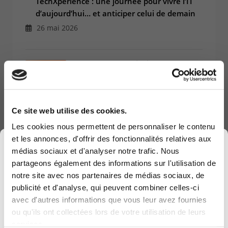
TechXperience : une journée pour vivre l’IT
d’aujourd’hui… et anticiper celui de demain
26 mai 2026
Le groupe NRB devient KEYES
24 avr. 2026
Ce site web utilise des cookies.
Pourquoi la gouvernance des
données devient l’infrastructure
Les cookies nous permettent de personnaliser le contenu
centrale de l’IA
et les annonces, d'offrir des fonctionnalités relatives aux
×
médias sociaux et d'analyser notre trafic. Nous
18 mars 2026
partageons également des informations sur l'utilisation de
notre site avec nos partenaires de médias sociaux, de
publicité et d'analyse, qui peuvent combiner celles-ci
Transformer le service public avec
avec d'autres informations que vous leur avez fournies
l’IA : le témoignage du SPW
Computerland devient KEYES, votre partenaire
ou qu'ils ont collectées lors de votre utilisation de leurs
accompagné par Computerland
belge de référence en solutions digitales, alliant
services.
proximité et expertises sectorielles.
17 déc. 2025