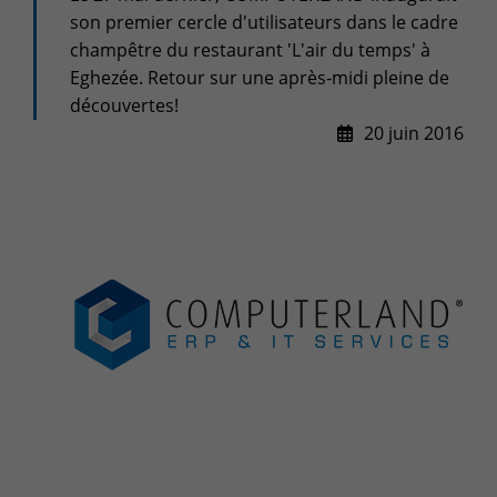
son premier cercle d'utilisateurs dans le cadre
Espace client
champêtre du restaurant 'L'air du temps' à
Centre de services
Eghezée. Retour sur une après-midi pleine de
Support pour incidents & demandes de services
découvertes!
20 juin 2016
+32(0)800/12.712 (Belgique - Fr)
+32(0)800/12.812 (Belgique - Nl)
+352 8002 45 46 (Luxembourg - Fr)
support-cpld@keyes.eu
Service Clients
Suivi des livraisons
+32(0)4 239.89.39
logistics-cpld@keyes.eu
Service Facturation
compta-cpld@keyes.eu