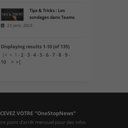
Tips & Tricks : Les
sondages dans Teams
23 janv. 2023
Displaying results 1-10 (of 135)
|<
<
1
-
2
-
3
-
4
-
5
-
6
-
7
-
8
-
9
-
10
>
>|
CEVEZ VOTRE "OneStopNews"
tre point d’arrêt mensuel pour des infos