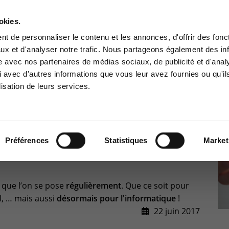
A PROPOS
RÉFÉRENCES
PARTENAIRES
JOBS
okies.
Contactez-nous
t de personnaliser le contenu et les annonces, d'offrir des fonct
ux et d'analyser notre trafic. Nous partageons également des in
BUSINESS SOLUTIONS
CYBER SÉCURITÉ
GOUVERNANCE
SUPPO
site avec nos partenaires de médias sociaux, de publicité et d'anal
ce Clients
Centre de services
 avec d'autres informations que vous leur avez fournies ou qu'il
lisation de leurs services.
à la zone d'information
Support pour incidents & dem
ée aux clients :
de services
Acheter ou louer ?
pace client
+32(0)800/12.712 (Belgiq
Fr)
Préférences
Statistiques
Market
ER ?
+32(0)800/12.812 (Belgiq
Nl)
+352 8002 45 46
(Luxembourg - Fr)
que l’on se pose
régulièrement
. Que ce soit pour
support-cpld@keyes.eu
l, … mais aussi
désormais pour l'informatique
!
22 juin 2017