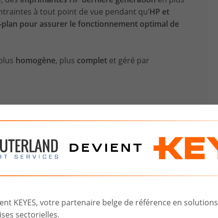
ontraintes à tout point de vue pendant qu’
HP et
lan pour assurer le fonctionnement optimal de
 plus
homogène
, plus
complet
et géré par
t KEYES, votre partenaire belge de référence en solutions d
ses sectorielles.