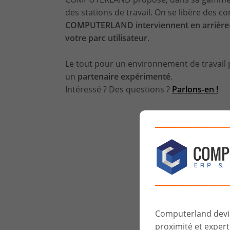
des stations de travail. On se libère des c
COMPUTERLAND interviennent en arrière-p
votre parc utilisateur
.
Le tout pour un environnement de travail
un
partenaire expérimenté
.
Intéressé ? Des questions ?
Parlons-en !
Computerland devien
proximité et experti