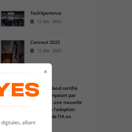
TechXperience
12 déc. 2025
Connect 2025
12 déc. 2025
×
Computerland certifié
Copilot Jumpstart par
Microsoft : une nouvelle
étape vers l’adoption
maîtrisée de l’IA en
igitales, alliant
entreprise
03 juil. 2025