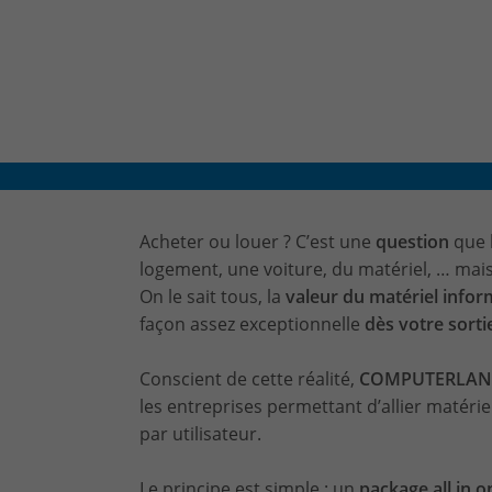
Acheter ou louer ? C’est une
question
que 
logement, une voiture, du matériel, … mai
On le sait tous, la
valeur du matériel info
façon assez exceptionnelle
dès votre sort
Conscient de cette réalité,
COMPUTERLAND a
les entreprises permettant d’allier matérie
par utilisateur.
Le principe est simple : un
package all in o