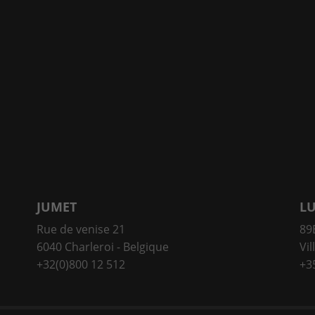
JUMET
L
Rue de venise 21
89E
6040 Charleroi - Belgique
Vil
+32(0)800 12 512
+3