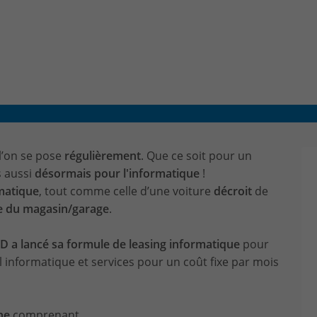
CONTACT & PLAN D'ACCES
l’on se pose
régulièrement
. Que ce soit pour un
s aussi
désormais pour l'informatique
!
rmatique
, tout comme celle d’une voiture
décroit
de
ie du magasin/garage
.
 lancé sa formule de leasing informatique
pour
l informatique et services pour un coût fixe par mois
ne
comprenant