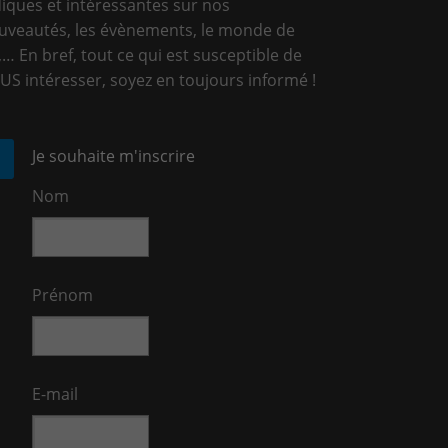
diques et intéressantes sur nos
uveautés, les évènements, le monde de
T,… En bref, tout ce qui est susceptible de
US intéresser, soyez en toujours informé !
Je souhaite m'inscrire
Nom
Prénom
E-mail