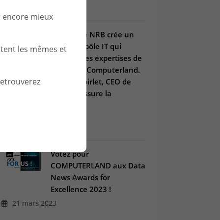
r encore mieux
Le Groupe NRB crée un
nouveau pôle IT qui
stent les mêmes et
combine les expertises de
Win et de Computerland.
retrouverez
Arnaud Spirlet, CEO de
Win, en assure la
direction.
21 janv. 2025
Votez pour
COMPUTERLAND aux Data
News Awards for
Excellence 2023 !
21 mars 2023