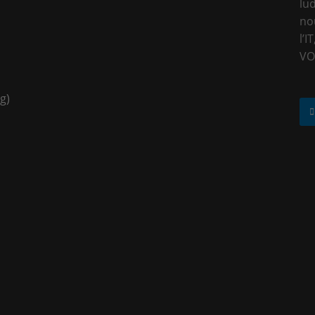
lu
no
l’I
VO
g)