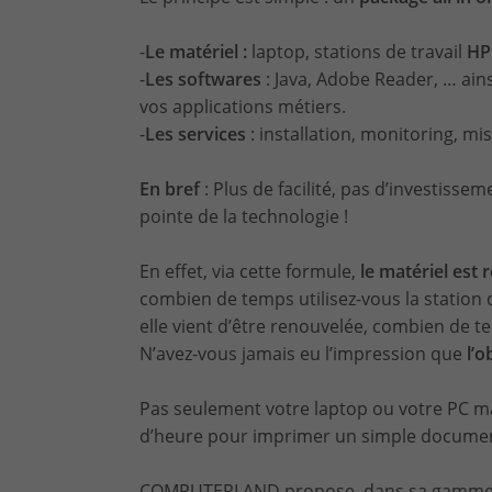
-
Le matériel :
laptop, stations de travail
HP
-
Les softwares
: Java, Adobe Reader, … ains
vos applications métiers.
-
Les
services
: installation, monitoring, mi
En bref
: Plus de facilité, pas d’investissem
pointe de la technologie !
En effet, via cette formule,
le matériel est 
combien de temps utilisez-vous la station de 
elle vient d’être renouvelée, combien de 
N’avez-vous jamais eu l’impression que
l’o
Pas seulement votre laptop ou votre PC m
d’heure pour imprimer un simple document
COMPUTERLAND propose, dans sa gamme