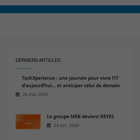
Espace client
Centre de services
Support pour incidents & demandes de services
+32(0)800/12.712 (Belgique - Fr)
+32(0)800/12.812 (Belgique - Nl)
+352 8002 45 46 (Luxembourg - Fr)
DERNIERS ARTICLES
support-cpld@keyes.eu
Service Clients
TechXperience : une journée pour vivre l’IT
Suivi des livraisons
d’aujourd’hui… et anticiper celui de demain
+32(0)4 239.89.39
26 mai 2026
logistics-cpld@keyes.eu
Service Facturation
Le groupe NRB devient KEYES
24 avr. 2026
compta-cpld@keyes.eu