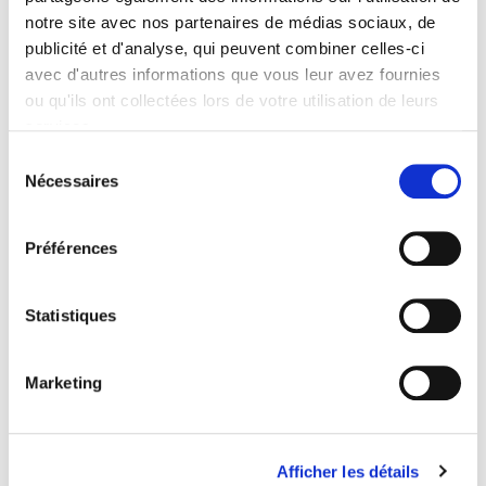
notre site avec nos partenaires de médias sociaux, de
Votez pour COMPUTERLAND aux
publicité et d'analyse, qui peuvent combiner celles-ci
Data News Awards for Excellence
avec d'autres informations que vous leur avez fournies
Computerland devient KEYES, votre partenaire
2023 !
ou qu'ils ont collectées lors de votre utilisation de leurs
belge de référence en solutions digitales, alliant
services.
21 mars 2023
proximité et expertises sectorielles.
Sélection
Cette évolution marque une nouvelle étape, avec
Nécessaires
du
une offre plus complète pour encore mieux
Tips & Tricks : Les sondages dans
consentement
Teams
accompagner votre transformation digitale.
Préférences
23 janv. 2023
Pour vous, l’essentiel reste inchangé. Vos
personnes de contact habituelles restent les
Statistiques
mêmes et notre helpdesk continue de vous
Displaying results 1-10 (of 135)
accompagner au quotidien.
|<
<
1
-
2
-
3
-
4
-
5
-
6
-
7
-
8
-
9
-
10
>
>|
Marketing
Le site computerland.be sera prochainement
remplacé par KEYES.eu où vous retrouverez
l’ensemble de nos services et informations.
Afficher les détails