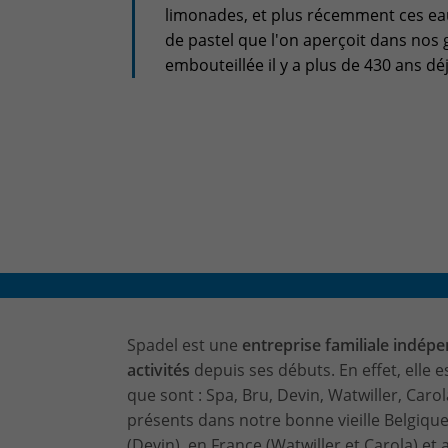
limonades, et plus récemment ces eau
de pastel que l'on aperçoit dans nos 
embouteillée il y a plus de 430 ans dé
Spadel est une
entreprise familiale indép
activités
depuis ses débuts. En effet, elle 
que sont : Spa, Bru, Devin, Watwiller, Caro
présents dans notre bonne vieille Belgique
(Devin), en France (Watwiller et Carola) e