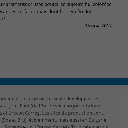
x aromatisées. Des bouteilles aujourd'hui colorées
CONTACT & PLAN D'ACCES
grandes surfaces mais dont la première fut
jà !
15 nov. 2017
endante
qui n'a
jamais cessé de développer ses
est aujourd'hui
à la tête de six marques
distinctes
la et Brecon Carreg. Les sites de production sont
 (Spa et Bru), évidemment, mais aussi en Bulgarie
t au Royaume-Uni (Brecon Carreg). Tout cela avec un