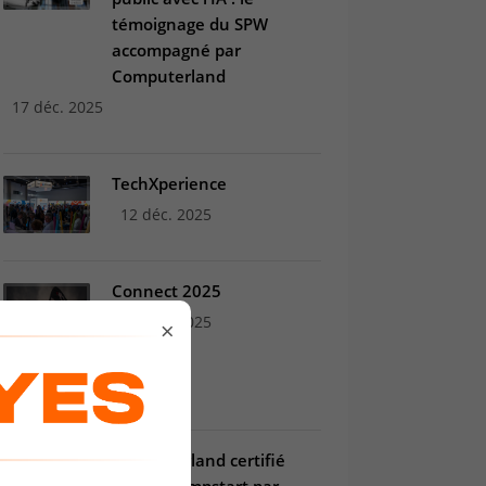
témoignage du SPW
accompagné par
Computerland
17 déc. 2025
TechXperience
12 déc. 2025
Connect 2025
12 déc. 2025
×
Computerland certifié
Copilot Jumpstart par