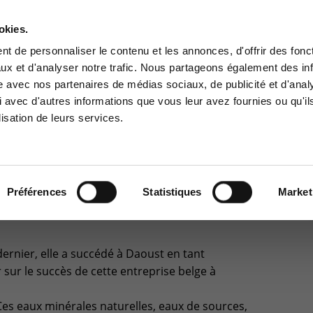
A PROPOS
RÉFÉRENCES
PARTENAIRES
JOBS
okies.
Contactez-nous
t de personnaliser le contenu et les annonces, d'offrir des fonct
ux et d'analyser notre trafic. Nous partageons également des in
SINESS SOLUTIONS
CYBER SÉCURITÉ
GOUVERNANCE
SUPPORT
site avec nos partenaires de médias sociaux, de publicité et d'anal
ce Clients
Centre de services
 avec d'autres informations que vous leur avez fournies ou qu'il
lisation de leurs services.
à la zone d'information
Support pour incidents & dem
ée aux clients :
de services
17
>
And the winner is : Spadel !
ce client
+32(0)800/12.712 (Belgique 
+32(0)800/12.812 (Belgique 
Préférences
Statistiques
Market
IS : SPADEL !
+352 8002 45 46 (Luxembo
Fr)
support-cpld@keyes.eu
 dernier, elle a succédé à Daoust en tant
 sur le succès de cette entreprise belge à
Ces eaux minérales naturelles, eaux de sources,