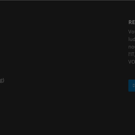
RE
Vo
lu
no
l’I
VO
g)