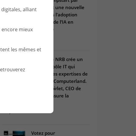
Microsoft : une nouvelle
igitales, alliant
étape vers l’adoption
maîtrisée de l’IA en
r encore mieux
entreprise
03 juil. 2025
stent les mêmes et
Le Groupe NRB crée un
nouveau pôle IT qui
retrouverez
combine les expertises de
Win et de Computerland.
Arnaud Spirlet, CEO de
Win, en assure la
direction.
21 janv. 2025
Votez pour