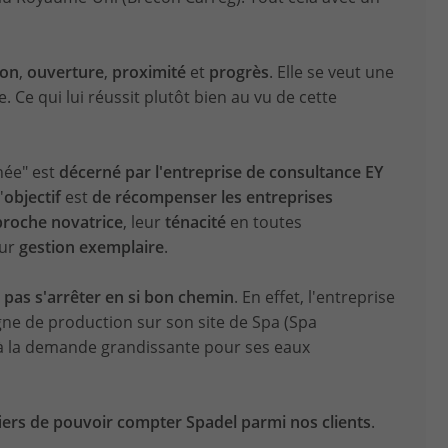
ion
,
ouverture
,
proximité
et
progrès
. Elle se veut une
Ce qui lui réussit plutôt bien au vu de cette
née" est
décerné par l'entreprise de consultance EY
'
objectif
est
de récompenser les entreprises
roche novatrice
, leur
ténacité
en toutes
eur
gestion exemplaire
.
 pas s'arrêter en si bon chemin
. En effet, l'entreprise
igne de production sur son site de Spa (Spa
 à la demande grandissante pour ses eaux
ers de pouvoir compter Spadel parmi nos clients
.