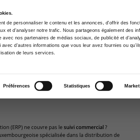
A PROPOS
RÉFÉRENCES
PARTENAIRES
JOBS
okies.
Contactez-nous
t de personnaliser le contenu et les annonces, d'offrir des fonct
ux et d'analyser notre trafic. Nous partageons également des in
BUSINESS SOLUTIONS
CYBER SÉCURITÉ
GOUVERNANCE
SUPPO
site avec nos partenaires de médias sociaux, de publicité et d'anal
ce Clients
Centre de services
 avec d'autres informations que vous leur avez fournies ou qu'il
lisation de leurs services.
à la zone d'information
Support pour incidents & dem
ée aux clients :
de services
16
>
Opération CRM chez General Technics
pace client
+32(0)800/12.712 (Belgiq
Fr)
Préférences
Statistiques
Market
 CHEZ GENERAL
+32(0)800/12.812 (Belgiq
Nl)
+352 8002 45 46
(Luxembourg - Fr)
support-cpld@keyes.eu
tion (ERP) ne couvre pas le
suivi commercial
?
Luxembourgeoise spécialisée dans la distribution de