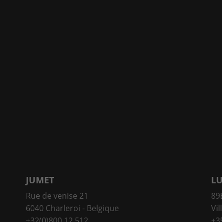
JUMET
L
Rue de venise 21
89E
6040 Charleroi - Belgique
Vil
+32(0)800 12 512
+3