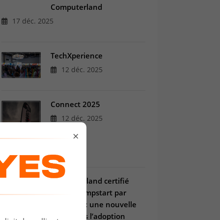
Computerland
17 déc. 2025
TechXperience
12 déc. 2025
Connect 2025
12 déc. 2025
×
Computerland certifié
Copilot Jumpstart par
Microsoft : une nouvelle
étape vers l’adoption