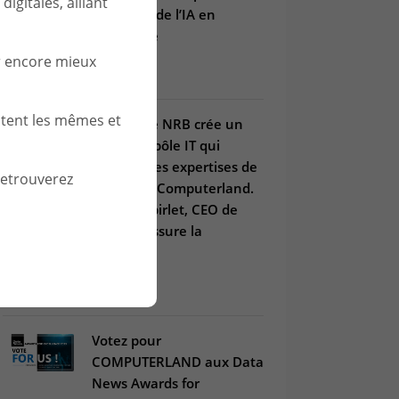
igitales, alliant
maîtrisée de l’IA en
entreprise
r encore mieux
03 juil. 2025
stent les mêmes et
Le Groupe NRB crée un
nouveau pôle IT qui
combine les expertises de
retrouverez
Win et de Computerland.
Arnaud Spirlet, CEO de
Win, en assure la
direction.
21 janv. 2025
Votez pour
COMPUTERLAND aux Data
News Awards for