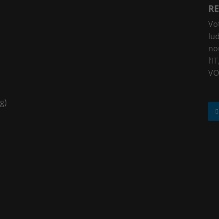
RE
Vo
lu
no
l’I
VO
g)