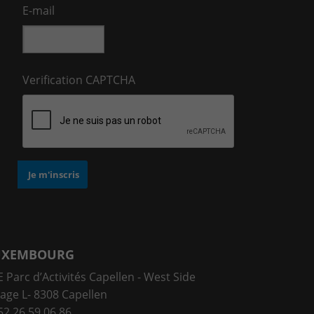
E-mail
Verification CAPTCHA
UXEMBOURG
 Parc d’Activités Capellen - West Side
lage L- 8308 Capellen
52 26 59 06 86