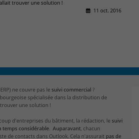
allait trouver une solution !
CONTACT & PLAN D'ACCES
11 oct. 2016
(ERP) ne couvre pas le
suivi commercial
?
bourgeoise spécialisée dans la distribution de
t trouver une solution !
up d'entreprises du bâtiment, la rédaction, le
suivi
n temps considérable
.
Auparavant
, chacun
liste de contacts dans Outlook. Cela n'assurait
pas de